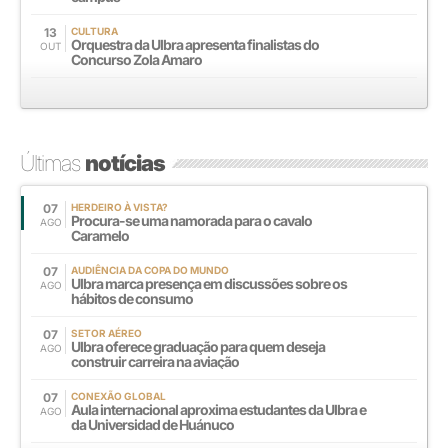
13
CULTURA
Orquestra da Ulbra apresenta finalistas do
OUT
Concurso Zola Amaro
Últimas
notícias
07
HERDEIRO À VISTA?
Procura-se uma namorada para o cavalo
AGO
Caramelo
07
AUDIÊNCIA DA COPA DO MUNDO
Ulbra marca presença em discussões sobre os
AGO
hábitos de consumo
07
SETOR AÉREO
Ulbra oferece graduação para quem deseja
AGO
construir carreira na aviação
07
CONEXÃO GLOBAL
Aula internacional aproxima estudantes da Ulbra e
AGO
da Universidad de Huánuco