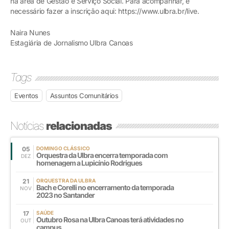
na área de Gestão e Serviço Social. Para acompanhar, é
necessário fazer a inscrição aqui: https://www.ulbra.br/live.
Naira Nunes
Estagiária de Jornalismo Ulbra Canoas
Tags
Eventos
Assuntos Comunitários
Notícias
relacionadas
05
DOMINGO CLÁSSICO
Orquestra da Ulbra encerra temporada com
DEZ
homenagem a Lupicínio Rodrigues
21
ORQUESTRA DA ULBRA
Bach e Corelli no encerramento da temporada
NOV
2023 no Santander
17
SAÚDE
Outubro Rosa na Ulbra Canoas terá atividades no
OUT
campus