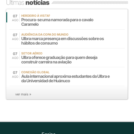
Últimas
notícias
07
HERDEIRO À VISTA?
Procura-se uma namorada para o cavalo
AGO
Caramelo
07
AUDIÊNCIA DA COPA DO MUNDO
Ulbra marca presença em discussões sobre os
AGO
hábitos de consumo
07
SETOR AÉREO
Ulbra oferece graduação para quem deseja
AGO
construir carreira na aviação
07
CONEXÃO GLOBAL
Aula internacional aproxima estudantes da Ulbra e
AGO
da Universidad de Huánuco
ver mais »