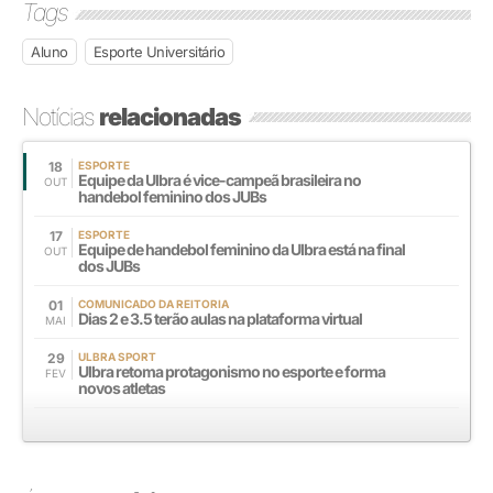
Tags
Aluno
Esporte Universitário
Notícias
relacionadas
18
ESPORTE
Equipe da Ulbra é vice-campeã brasileira no
OUT
handebol feminino dos JUBs
17
ESPORTE
Equipe de handebol feminino da Ulbra está na final
OUT
dos JUBs
01
COMUNICADO DA REITORIA
Dias 2 e 3.5 terão aulas na plataforma virtual
MAI
29
ULBRA SPORT
Ulbra retoma protagonismo no esporte e forma
FEV
novos atletas