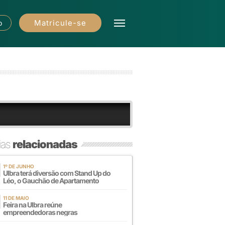
Matricule-se
o
ias
relacionadas
1º DE JUNHO
Ulbra terá diversão com Stand Up do
Léo, o Gauchão de Apartamento
11 DE MAIO
Feira na Ulbra reúne
empreendedoras negras