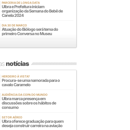
PARCERIA DE LONGA DATA
Ulbra e Prefeitura iniciam
organização da Semana do Bebê de
Canela 2024
DIA 30 DE MARÇO
Atuação do Biólogo será tema do
primeiro Conversa no Museu
mas
notícias
HERDEIRO À VISTA?
Procura-se uma namorada para o
cavalo Caramelo
AUDIÊNCIA DA COPA DO MUNDO
Ulbra marca presença em
discussões sobre os hábitos de
consumo
SETOR AÉREO
Ulbra oferece graduação para quem
deseja construir carreira na aviação