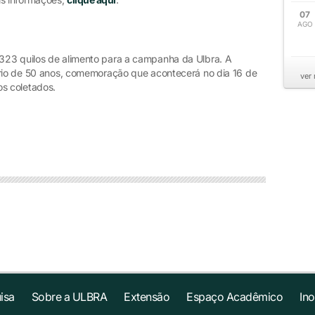
07
AGO
323 quilos de alimento para a campanha da Ulbra. A
ário de 50 anos, comemoração que acontecerá no dia 16 de
ver
os coletados.
isa
Sobre a ULBRA
Extensão
Espaço Acadêmico
In