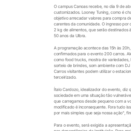
O campus Canoas recebe, no dia 9 de abri
customizados. Looney Tuning, como é ch
objetivo arrecadar valores para compra d
carentes da comunidade. O ingresso por 
2 kg de alimentos, que serão destinados
50 anos da Ulbra.
A programação acontece das 15h às 20h, p
confirmados para o evento 200 carros. Al
como food trucks, mostra de variedades, 
sorteio de brindes, som ambiente com DJ 
Carros visitantes podem utilizar o esta
terceirizado.
Ítalo Cardozo, idealizador do evento, diz
sociedade em uma situação tão vulnerável 
que carregamos desde pequeno com a von
modificado é inconsequente. Fora tudo iss
por mais simples que seja nossa ação", fin
Para o evento, será exigida a apresentaç
nas dependências da Instituição. Para ma