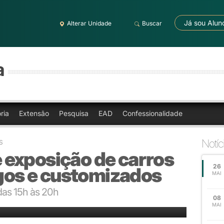
Já sou Alun
Alterar Unidade
Buscar
a
ria
Extensão
Pesquisa
EAD
Confessionalidade
Notíc
S
exposição de carros
26
igos e customizados
MAI
 das 15h às 20h
08
MAI