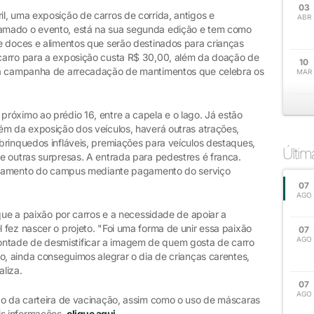
03
l, uma exposição de carros de corrida, antigos e
ABR
amado o evento, está na sua segunda edição e tem como
e doces e alimentos que serão destinados para crianças
carro para a exposição custa R$ 30,00, além da doação de
10
 à campanha de arrecadação de mantimentos que celebra os
MAR
róximo ao prédio 16, entre a capela e o lago. Já estão
ém da exposição dos veículos, haverá outras atrações,
brinquedos infláveis, premiações para veículos destaques,
Últi
e outras surpresas. A entrada para pedestres é franca.
cionamento do campus mediante pagamento do serviço
07
AGO
 que a paixão por carros e a necessidade de apoiar a
fez nascer o projeto. "Foi uma forma de unir essa paixão
07
AGO
tade de desmistificar a imagem de quem gosta de carro
o, ainda conseguimos alegrar o dia de crianças carentes,
aliza.
07
AGO
ão da carteira de vacinação, assim como o uso de máscaras
is informações,
clique aqui
.