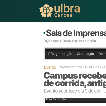
Sala de Imprens
Página Inicial
»
Sala de Imprensa
» Notícia
Pós-graduação
Graduação
Reito
Evento
31/03/2022 10:58
- ULBRA CANOA
Campus recebe 
de corrida, ant
Evento acontece dia 9 de abril,
Campus já recebeu outra edição do evento
Foto: Divulgação