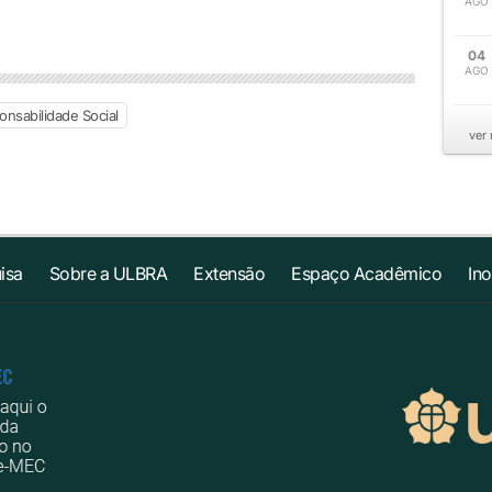
AGO
04
AGO
nsabilidade Social
ver
isa
Sobre a ULBRA
Extensão
Espaço Acadêmico
In