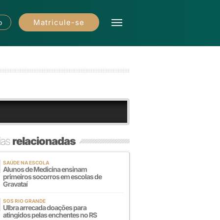
Matricule-se
o
ias
relacionadas
SAÚDE NA ESCOLA
Alunos de Medicina ensinam
primeiros socorros em escolas de
Gravataí
SOS RIO GRANDE
Ulbra arrecada doações para
atingidos pelas enchentes no RS