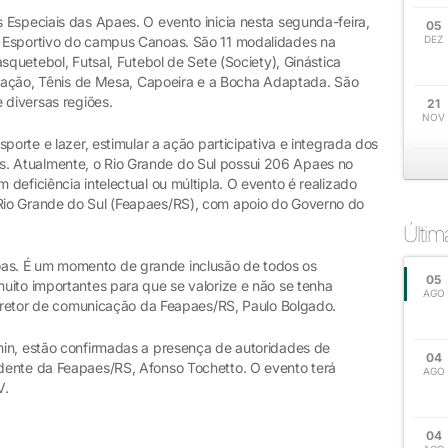
 Especiais das Apaes. O evento inicia nesta segunda-feira,
05
 Esportivo do campus Canoas. São 11 modalidades na
DEZ
squetebol, Futsal, Futebol de Sete (Society), Ginástica
Natação, Tênis de Mesa, Capoeira e a Bocha Adaptada. São
 diversas regiões.
21
NOV
porte e lazer, estimular a ação participativa e integrada dos
iares. Atualmente, o Rio Grande do Sul possui 206 Apaes no
deficiência intelectual ou múltipla. O evento é realizado
io Grande do Sul (Feapaes/RS), com apoio do Governo do
Últi
s. É um momento de grande inclusão de todos os
05
uito importantes para que se valorize e não se tenha
AGO
 diretor de comunicação da Feapaes/RS, Paulo Bolgado.
min, estão confirmadas a presença de autoridades de
04
dente da Feapaes/RS, Afonso Tochetto. O evento terá
AGO
V.
04