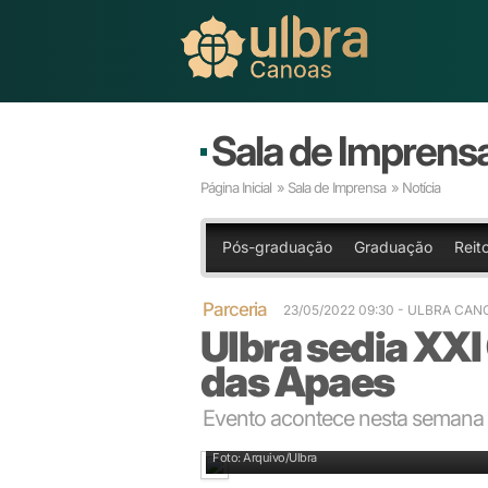
Sala de Imprens
Página Inicial
»
Sala de Imprensa
» Notícia
Pós-graduação
Graduação
Reito
Parceria
23/05/2022 09:30
- ULBRA CAN
Ulbra sedia XXI
das Apaes
Evento acontece nesta semana
Abertura terá desfile das delegações
Foto: Arquivo/Ulbra