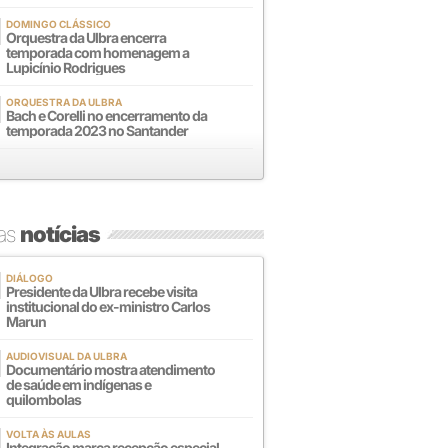
DOMINGO CLÁSSICO
Orquestra da Ulbra encerra
temporada com homenagem a
Lupicínio Rodrigues
ORQUESTRA DA ULBRA
Bach e Corelli no encerramento da
temporada 2023 no Santander
mas
notícias
DIÁLOGO
Presidente da Ulbra recebe visita
institucional do ex-ministro Carlos
Marun
AUDIOVISUAL DA ULBRA
Documentário mostra atendimento
de saúde em indígenas e
quilombolas
VOLTA ÀS AULAS
Integração marca recepção especial