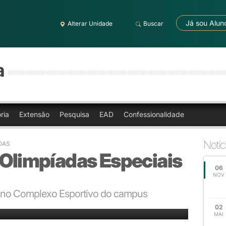
Já sou Alun
Alterar Unidade
Buscar
a
ria
Extensão
Pesquisa
EAD
Confessionalidade
Notíc
OAS
 Olimpíadas Especiais
06
NOV
 no Complexo Esportivo do campus
02
MAI