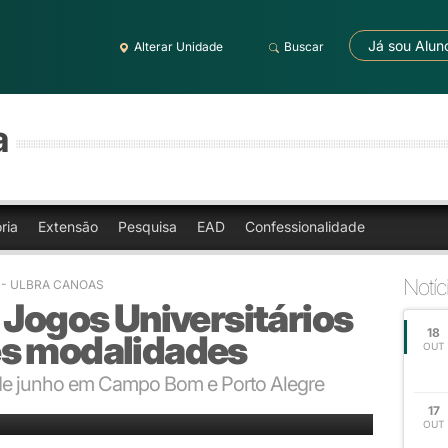
Já sou Alun
Alterar Unidade
Buscar
a
ria
Extensão
Pesquisa
EAD
Confessionalidade
Notíc
0
- ULBRA CANOAS
 Jogos Universitários
18
ês modalidades
OUT
 de junho em Campo Bom e Porto Alegre
adicional
17
OUT