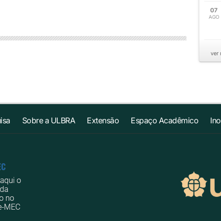
07
AGO
ver
isa
Sobre a ULBRA
Extensão
Espaço Acadêmico
In