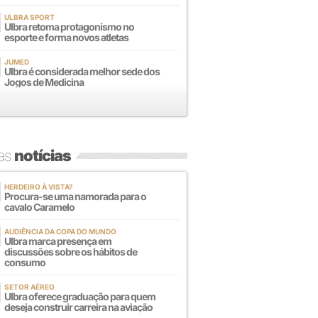
ULBRA SPORT
Ulbra retoma protagonismo no
esporte e forma novos atletas
JUMED
Ulbra é considerada melhor sede dos
Jogos de Medicina
mas
notícias
HERDEIRO À VISTA?
Procura-se uma namorada para o
cavalo Caramelo
AUDIÊNCIA DA COPA DO MUNDO
Ulbra marca presença em
discussões sobre os hábitos de
consumo
SETOR AÉREO
Ulbra oferece graduação para quem
deseja construir carreira na aviação