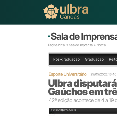
Sala de Imprens
Página Inicial
»
Sala de Imprensa
» Notícia
Pós-graduação
Graduação
Reito
Esporte Universitário
25/05/2022 16:4
Ulbra disputará
Gaúchos em tr
42ª edição acontece de 4 a 19
Participação do Esporte Universitário nos Jogos é tr
Foto: Arquivo/Ulbra