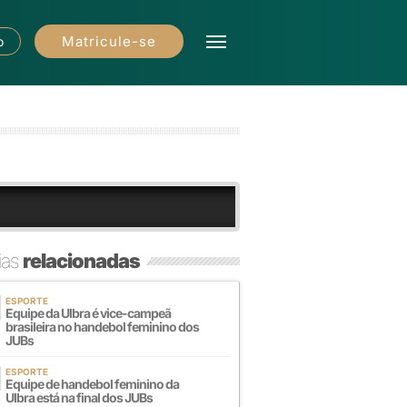
Matricule-se
o
ias
relacionadas
ESPORTE
Equipe da Ulbra é vice-campeã
brasileira no handebol feminino dos
JUBs
ESPORTE
Equipe de handebol feminino da
Ulbra está na final dos JUBs