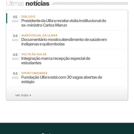
Últimas
notícias
05
DIÁLOGO
Presidente da Ulbra recebe visita institucional do
AGO
ex-ministro Carlos Marun
04
AUDIOVISUAL DA ULBRA
Documentário mostra atendimento de saúde em
AGO
indígenas e quilombolas
04
VOLTA ÀS AULAS
Integração marca recepção especial de
AGO
estudantes
04
OPORTUNIDADES
Fundação Ulbra está com 30 vagas abertas de
AGO
estágio
ver mais »