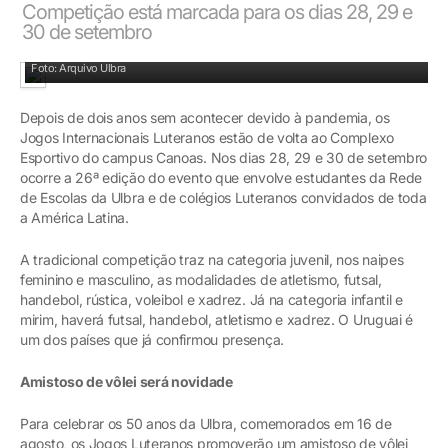
Competição está marcada para os dias 28, 29 e
30 de setembro
Abertura está marcada para o dia 28 de setembro
Foto: Arquivo Ulbra
Depois de dois anos sem acontecer devido à pandemia, os
Jogos Internacionais Luteranos estão de volta ao Complexo
Esportivo do campus Canoas. Nos dias 28, 29 e 30 de setembro
ocorre a 26ª edição do evento que envolve estudantes da Rede
de Escolas da Ulbra e de colégios Luteranos convidados de toda
a América Latina.
A tradicional competição traz na categoria juvenil, nos naipes
feminino e masculino, as modalidades de atletismo, futsal,
handebol, rústica, voleibol e xadrez. Já na categoria infantil e
mirim, haverá futsal, handebol, atletismo e xadrez. O Uruguai é
um dos países que já confirmou presença.
Amistoso de vôlei será novidade
Para celebrar os 50 anos da Ulbra, comemorados em 16 de
agosto, os Jogos Luteranos promoverão um amistoso de vôlei