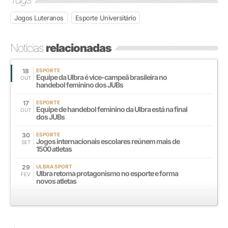
Jogos Luteranos
Esporte Universitário
Notícias
relacionadas
18
ESPORTE
Equipe da Ulbra é vice-campeã brasileira no
OUT
handebol feminino dos JUBs
17
ESPORTE
Equipe de handebol feminino da Ulbra está na final
OUT
dos JUBs
30
ESPORTE
Jogos internacionais escolares reúnem mais de
SET
1500 atletas
29
ULBRA SPORT
Ulbra retoma protagonismo no esporte e forma
FEV
novos atletas