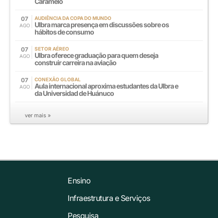
Caramelo
07
AUDIÊNCIA DA COPA DO MUNDO
Ulbra marca presença em discussões sobre os
AGO
hábitos de consumo
07
SETOR AÉREO
Ulbra oferece graduação para quem deseja
AGO
construir carreira na aviação
07
CONEXÃO GLOBAL
Aula internacional aproxima estudantes da Ulbra e
AGO
da Universidad de Huánuco
ver mais »
Ensino
Infraestrutura e Serviços
Pesquisa