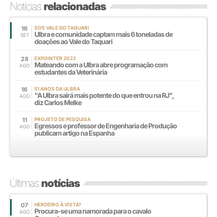
Notícias
relacionadas
16
SOS VALE DO TAQUARI
Ulbra e comunidade captam mais 6 toneladas de
SET
doações ao Vale do Taquari
28
EXPOINTER 2023
Mateando com a Ulbra abre programação com
AGO
estudantes da Veterinária
16
51 ANOS DA ULBRA
"A Ulbra sairá mais potente do que entrou na RJ",
AGO
diz Carlos Melke
11
PROJETO DE PESQUISA
Egressos e professor de Engenharia de Produção
AGO
publicam artigo na Espanha
Últimas
notícias
07
HERDEIRO À VISTA?
Procura-se uma namorada para o cavalo
AGO