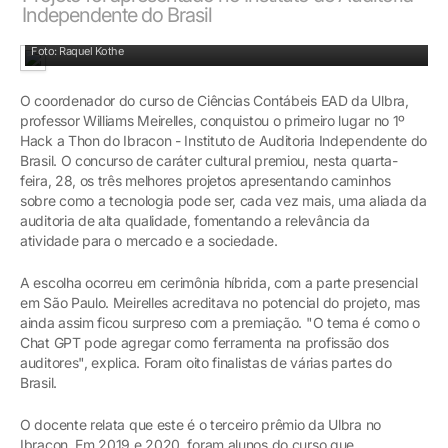
Independente do Brasil
Professor Williams Meirelles coordena o curso EAD de Ciências Contábeis
Foto: Raquel Kothe
O coordenador do curso de Ciências Contábeis EAD da Ulbra,
professor Williams Meirelles, conquistou o primeiro lugar no 1º
Hack a Thon do Ibracon - Instituto de Auditoria Independente do
Brasil. O concurso de caráter cultural premiou, nesta quarta-
feira, 28, os três melhores projetos apresentando caminhos
sobre como a tecnologia pode ser, cada vez mais, uma aliada da
auditoria de alta qualidade, fomentando a relevância da
atividade para o mercado e a sociedade.
A escolha ocorreu em cerimônia híbrida, com a parte presencial
em São Paulo. Meirelles acreditava no potencial do projeto, mas
ainda assim ficou surpreso com a premiação. "O tema é como o
Chat GPT pode agregar como ferramenta na profissão dos
auditores", explica. Foram oito finalistas de várias partes do
Brasil.
O docente relata que este é o terceiro prêmio da Ulbra no
Ibracon. Em 2019 e 2020, foram alunos do curso que