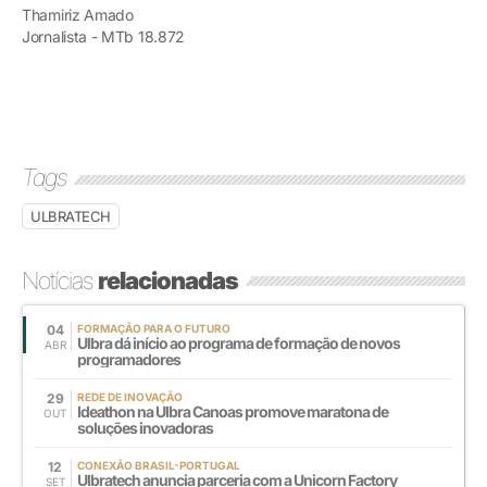
Thamiriz Amado
Jornalista - MTb 18.872
Tags
ULBRATECH
Notícias
relacionadas
04
FORMAÇÃO PARA O FUTURO
Ulbra dá início ao programa de formação de novos
ABR
programadores
29
REDE DE INOVAÇÃO
Ideathon na Ulbra Canoas promove maratona de
OUT
soluções inovadoras
12
CONEXÃO BRASIL-PORTUGAL
Ulbratech anuncia parceria com a Unicorn Factory
SET