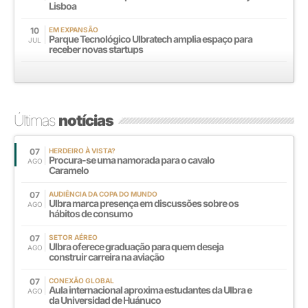
Lisboa
10
EM EXPANSÃO
Parque Tecnológico Ulbratech amplia espaço para
JUL
receber novas startups
Últimas
notícias
07
HERDEIRO À VISTA?
Procura-se uma namorada para o cavalo
AGO
Caramelo
07
AUDIÊNCIA DA COPA DO MUNDO
Ulbra marca presença em discussões sobre os
AGO
hábitos de consumo
07
SETOR AÉREO
Ulbra oferece graduação para quem deseja
AGO
construir carreira na aviação
07
CONEXÃO GLOBAL
Aula internacional aproxima estudantes da Ulbra e
AGO
da Universidad de Huánuco