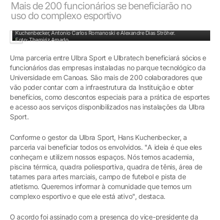
Mais de 200 funcionários se beneficiarão no
uso do complexo esportivo
Da esquerda para direita: Gilson Alves Bernardo, o Mão de Pilão, Hans
Kuchenbecker, Antonio Carlos Romanoski e Alexandre Dias Ströher.
Foto: Thamiriz Amado
Uma parceria entre Ulbra Sport e Ulbratech beneficiará sócios e
funcionários das empresas instaladas no parque tecnológico da
Universidade em Canoas. São mais de 200 colaboradores que
vão poder contar com a infraestrutura da Instituição e obter
benefícios, como descontos especiais para a prática de esportes
e acesso aos serviços disponibilizados nas instalações da Ulbra
Sport.
Conforme o gestor da Ulbra Sport, Hans Kuchenbecker, a
parceria vai beneficiar todos os envolvidos. "A ideia é que eles
conheçam e utilizem nossos espaços. Nós temos academia,
piscina térmica, quadra poliesportiva, quadra de tênis, área de
tatames para artes marciais, campo de futebol e pista de
atletismo. Queremos informar à comunidade que temos um
complexo esportivo e que ele está ativo", destaca.
O acordo foi assinado com a presença do vice-presidente da