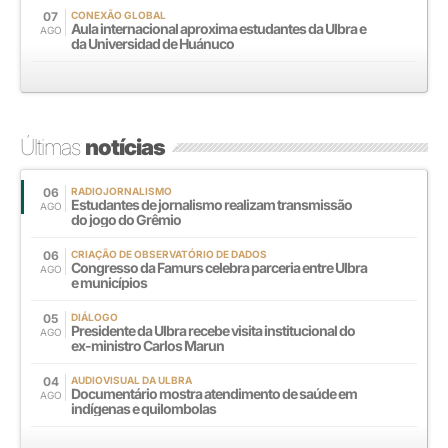
07
CONEXÃO GLOBAL
Aula internacional aproxima estudantes da Ulbra e
AGO
da Universidad de Huánuco
Últimas
notícias
06
RADIOJORNALISMO
Estudantes de jornalismo realizam transmissão
AGO
do jogo do Grêmio
06
CRIAÇÃO DE OBSERVATÓRIO DE DADOS
Congresso da Famurs celebra parceria entre Ulbra
AGO
e municípios
05
DIÁLOGO
Presidente da Ulbra recebe visita institucional do
AGO
ex-ministro Carlos Marun
04
AUDIOVISUAL DA ULBRA
Documentário mostra atendimento de saúde em
AGO
indígenas e quilombolas