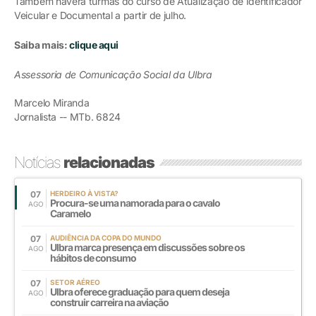
Também haverá turmas do curso de Atualização de Identificador
Veicular e Documental a partir de julho.
Saiba mais:
clique aqui
Assessoria de Comunicação Social da Ulbra
Marcelo Miranda
Jornalista -- MTb. 6824
Notícias
relacionadas
07
HERDEIRO À VISTA?
Procura-se uma namorada para o cavalo
AGO
Caramelo
07
AUDIÊNCIA DA COPA DO MUNDO
Ulbra marca presença em discussões sobre os
AGO
hábitos de consumo
07
SETOR AÉREO
Ulbra oferece graduação para quem deseja
AGO
construir carreira na aviação