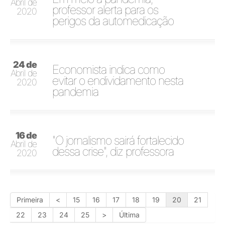
Abril de
professor alerta para os
2020
perigos da automedicação
24 de
Economista indica como
Abril de
evitar o endividamento nesta
2020
pandemia
16 de
"O jornalismo sairá fortalecido
Abril de
dessa crise", diz professora
2020
Primeira
<
15
16
17
18
19
20
21
22
23
24
25
>
Última