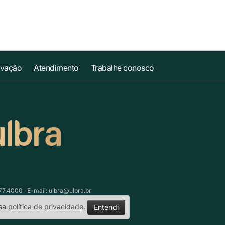
ovação
Atendimento
Trabalhe conosco
77.4000 · E-mail:
ulbra@ulbra.br
ssa
política de privacidade
.
Entendi