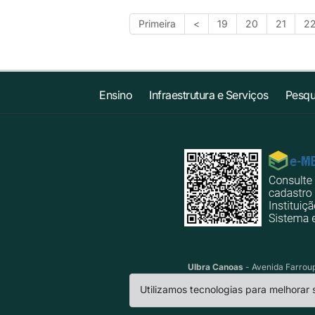
Primeira
<
19
20
21
2
Ensino
Infraestrutura e Serviços
Pesqu
Ulbra Canoas
- Avenida Farroup
Utilizamos tecnologias para melhorar