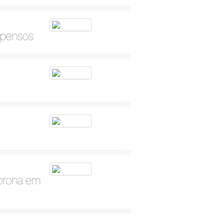
spensos
corona em