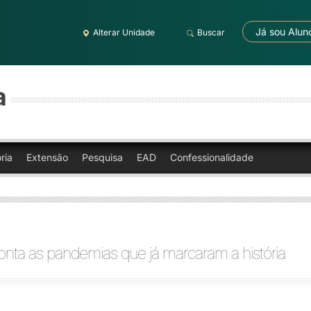
Já sou Alun
Alterar Unidade
Buscar
a
ria
Extensão
Pesquisa
EAD
Confessionalidade
onta as pandemias que já marcaram a história