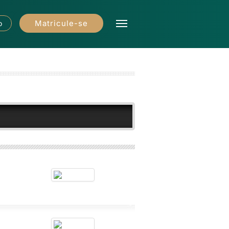
Matricule-se
o