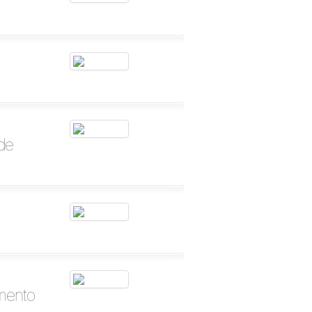
de
amento