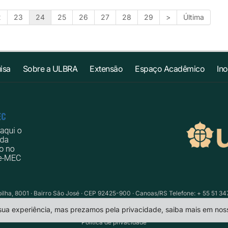
2
23
24
25
26
27
28
29
>
Última
isa
Sobre a ULBRA
Extensão
Espaço Acadêmico
In
ilha, 8001 · Bairro São José · CEP 92425-900 · Canoas/RS Telefone: + 55 51 34
 sua experiência, mas prezamos pela privacidade, saiba mais em no
Política de privacidade