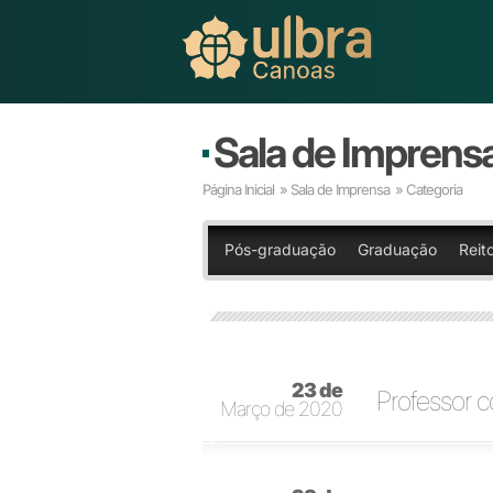
Sala de Imprens
Página Inicial
»
Sala de Imprensa
» Categoria
Pós-graduação
Graduação
Reito
23 de
Professor c
Março de 2020