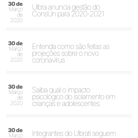
30 de
Ulbra anuncia gestão do
Março
ConsUn para 2020-2021
de
2020
30 de
Entenda como são feitas as
Março
projeções sobre o novo
de
coronavírus
2020
30 de
Saiba qual o impacto
Março
psicológico do isolamento em
de
crianças e adolescentes
2020
30 de
Integrantes do Ulbrati seguem
Março