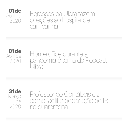
01 de
Egressos da Ulbra fazem
Abril de
doações ao hospital de
2020
campanha
01 de
Home office durante a
Abril de
pandemia é tema do Podcast
2020
Ulbra
31 de
Professor de Contábeis diz
Março
como facilitar declaração do IR
de
na quarentena
2020