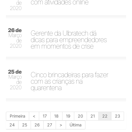
com atividades online
de
2020
26 de
Gerente da Ulbratech dá
Março
dicas para empreendedores
de
em momentos de crise
2020
25 de
Cinco brincadeiras para fazer
Março
com as crianças na
de
quarentena
2020
Primeira
<
17
18
19
20
21
22
23
24
25
26
27
>
Última