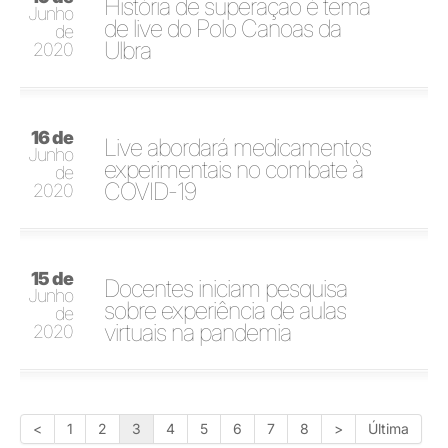
História de superação é tema
Junho
de live do Polo Canoas da
de
Ulbra
2020
16 de
Live abordará medicamentos
Junho
experimentais no combate à
de
COVID-19
2020
15 de
Docentes iniciam pesquisa
Junho
sobre experiência de aulas
de
virtuais na pandemia
2020
<
1
2
3
4
5
6
7
8
>
Última