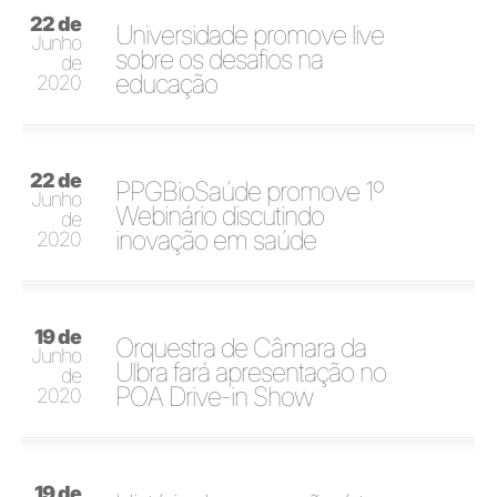
22 de
Universidade promove live
Junho
sobre os desafios na
de
educação
2020
22 de
PPGBioSaúde promove 1º
Junho
Webinário discutindo
de
inovação em saúde
2020
19 de
Orquestra de Câmara da
Junho
Ulbra fará apresentação no
de
POA Drive-in Show
2020
19 de