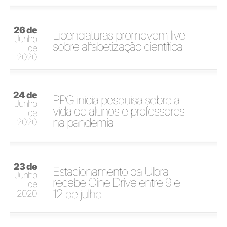
26 de
Licenciaturas promovem live
Junho
sobre alfabetização científica
de
2020
24 de
PPG inicia pesquisa sobre a
Junho
vida de alunos e professores
de
na pandemia
2020
23 de
Estacionamento da Ulbra
Junho
recebe Cine Drive entre 9 e
de
12 de julho
2020