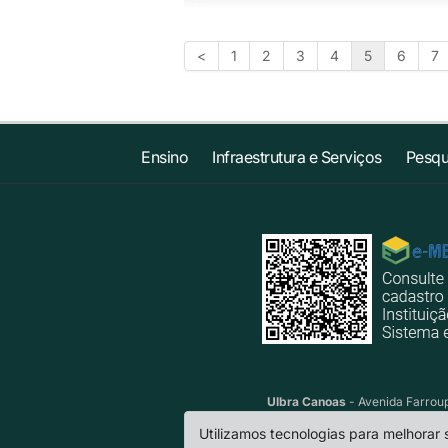
<
1
2
3
4
5
6
7
Ensino
Infraestrutura e Serviços
Pesqu
Ulbra Canoas
- Avenida Farroup
Utilizamos tecnologias para melhorar