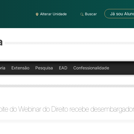
Já sou Alun
Alterar Unidade
Buscar
a
ria
Extensão
Pesquisa
EAD
Confessionalidade
ite do Webinar do Direito recebe desembargado