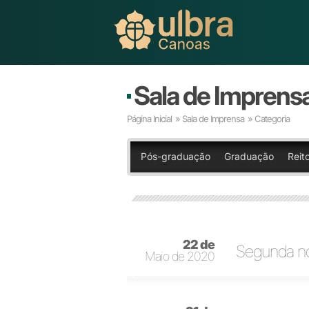
Sala de Imprens
Página Inicial
»
Sala de Imprensa
» Categoria
Pós-graduação
Graduação
Reito
22 de
Segunda no
Maio de 2020