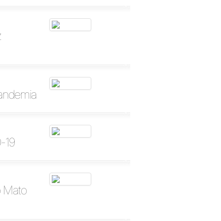
z
pandemia
D-19
o Mato