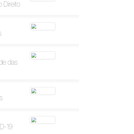
 Direito
s
ade das
s
ID-19