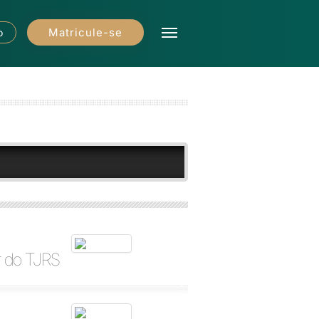
Matricule-se
o
r do TJRS