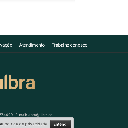
ovação
Atendimento
Trabalhe conosco
77.4000 · E-mail:
ulbra@ulbra.br
ssa
política de privacidade
.
Entendi