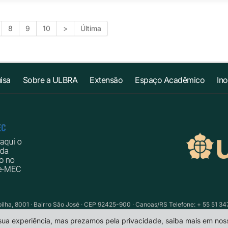
8
9
10
>
Última
isa
Sobre a ULBRA
Extensão
Espaço Acadêmico
In
ilha, 8001 · Bairro São José · CEP 92425-900 · Canoas/RS Telefone: + 55 51 34
 sua experiência, mas prezamos pela privacidade, saiba mais em no