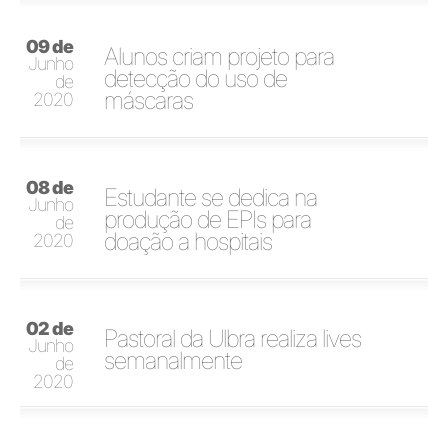
09 de
Alunos criam projeto para
Junho
detecção do uso de
de
máscaras
2020
08 de
Estudante se dedica na
Junho
produção de EPIs para
de
doação a hospitais
2020
02 de
Pastoral da Ulbra realiza lives
Junho
semanalmente
de
2020