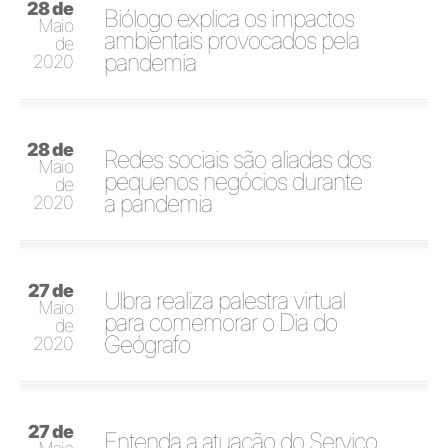
28 de
Biólogo explica os impactos
Maio
ambientais provocados pela
de
pandemia
2020
28 de
Redes sociais são aliadas dos
Maio
pequenos negócios durante
de
a pandemia
2020
27 de
Ulbra realiza palestra virtual
Maio
para comemorar o Dia do
de
Geógrafo
2020
27 de
Entenda a atuação do Serviço