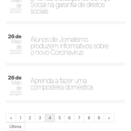
Maio
Social na garantia de direitos
de
sociais
2020
26 de
Alunos de Jornalismo
Maio
produzem informativos sobre
de
o novo Coronavírus
2020
26 de
Aprenda a fazer uma
Maio
composteira doméstica
de
2020
<
1
2
3
4
5
6
7
8
9
>
Última