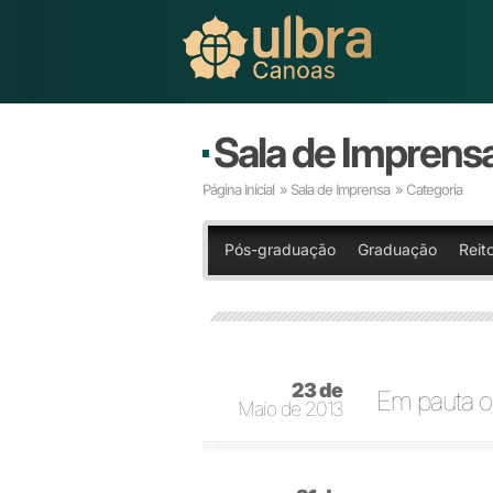
Sala de Imprens
Página Inicial
»
Sala de Imprensa
» Categoria
Pós-graduação
Graduação
Reito
23 de
Em pauta os
Maio de 2013