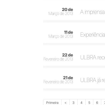
20 de
A imprensa 
Março de 2013
11 de
Experiência
Março de 2013
22 de
ULBRA rece
Fevereiro de 2013
21 de
ULBRA já r
Fevereiro de 2013
Primeira
<
3
4
5
6