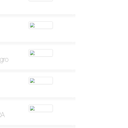
gro
RA