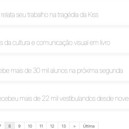
relata seu trabalho na tragédia da Kiss
s da cultura e comunicação visual em livro
be mais de 30 mil alunos na próxima segunda
ecebeu mais de 22 mil vestibulandos desde nov
7
8
9
10
11
12
13
>
Última