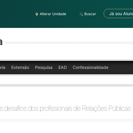
Já sou Alun
Alterar Unidade
Buscar
a
ria
Extensão
Pesquisa
EAD
Confessionalidade
 desafios dos profissionais de Relações Públicas