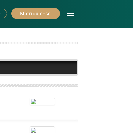
Matricule-se
o