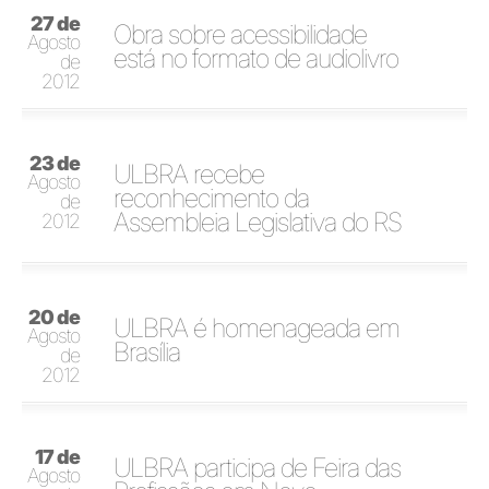
27 de
Obra sobre acessibilidade
Agosto
está no formato de audiolivro
de
2012
23 de
ULBRA recebe
Agosto
reconhecimento da
de
Assembleia Legislativa do RS
2012
20 de
ULBRA é homenageada em
Agosto
Brasília
de
2012
17 de
ULBRA participa de Feira das
Agosto