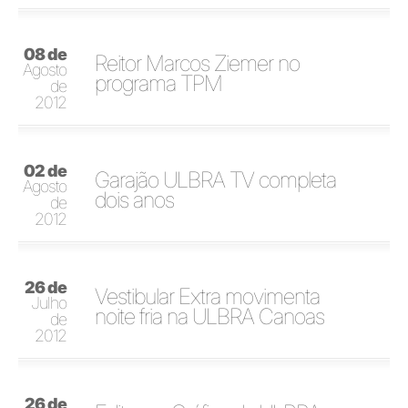
08 de
Reitor Marcos Ziemer no
Agosto
programa TPM
de
2012
02 de
Garajão ULBRA TV completa
Agosto
dois anos
de
2012
26 de
Vestibular Extra movimenta
Julho
noite fria na ULBRA Canoas
de
2012
26 de