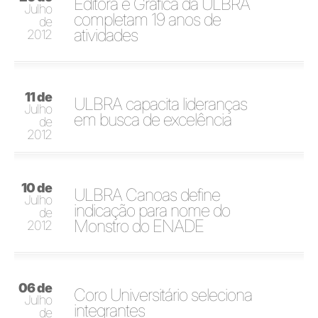
Editora e Gráfica da ULBRA
Julho
completam 19 anos de
de
atividades
2012
11 de
ULBRA capacita lideranças
Julho
em busca de excelência
de
2012
10 de
ULBRA Canoas define
Julho
indicação para nome do
de
Monstro do ENADE
2012
06 de
Coro Universitário seleciona
Julho
integrantes
de