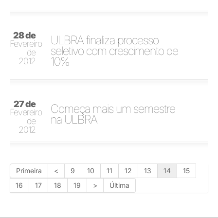
28 de
ULBRA finaliza processo
Fevereiro
seletivo com crescimento de
de
10%
2012
27 de
Começa mais um semestre
Fevereiro
na ULBRA
de
2012
Primeira
<
9
10
11
12
13
14
15
16
17
18
19
>
Última