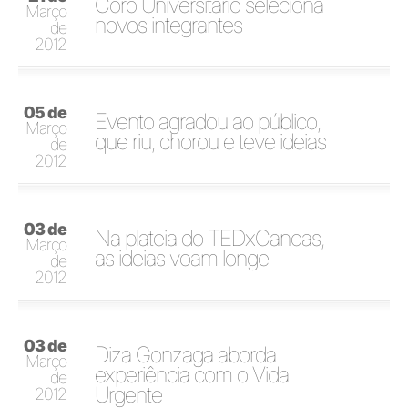
Coro Universitário seleciona
Março
novos integrantes
de
2012
05 de
Evento agradou ao público,
Março
que riu, chorou e teve ideias
de
2012
03 de
Na plateia do TEDxCanoas,
Março
as ideias voam longe
de
2012
03 de
Diza Gonzaga aborda
Março
experiência com o Vida
de
Urgente
2012