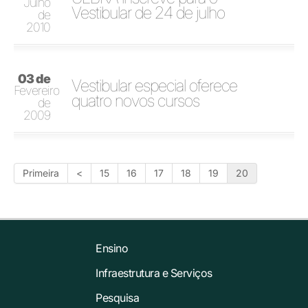
Julho
Vestibular de 24 de julho
de
2010
03 de
Vestibular especial oferece
Fevereiro
quatro novos cursos
de
2009
Primeira
<
15
16
17
18
19
20
Ensino
Infraestrutura e Serviços
Pesquisa