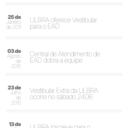
25 de
ULBRA oferece Vestibular
Janeiro
para o EAD
de 2011
03 de
Central de Atendimento de
Agosto
EAD dobra a equipe
de
2010
23 de
Vestibular Extra da ULBRA
Julho
ocorre no sábado 24.06
de
2010
13 de
ULBRA inscreve para o