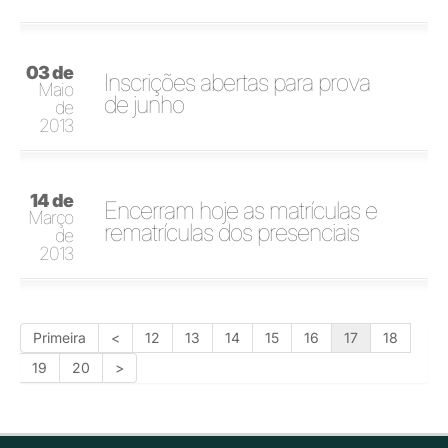
03 de
Inscrições abertas para prova
Maio
de junho
de
2013
14 de
Encerram hoje as matrículas e
Março
rematrículas dos presenciais
de
2013
Primeira
<
12
13
14
15
16
17
18
19
20
>