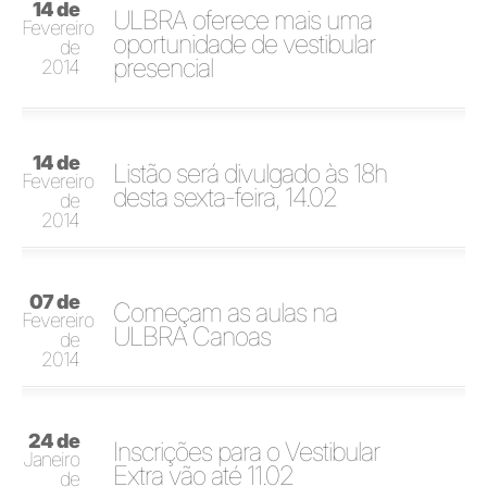
14 de
ULBRA oferece mais uma
Fevereiro
oportunidade de vestibular
de
presencial
2014
14 de
Listão será divulgado às 18h
Fevereiro
desta sexta-feira, 14.02
de
2014
07 de
Começam as aulas na
Fevereiro
ULBRA Canoas
de
2014
24 de
Inscrições para o Vestibular
Janeiro
Extra vão até 11.02
de