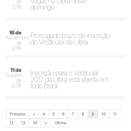
vagas na Ulbra neste
de
domingo
2016
16 de
Prorrogado prazo de inscrição
Novembro
do Vestibular da Ulbra
de
2016
11 de
Inscrição para o Vestibular
Outubro
2017 da Ulbra está aberta em
de
todo Brasil
2016
Primeira
<
4
5
6
7
8
9
10
11
12
13
14
>
Última