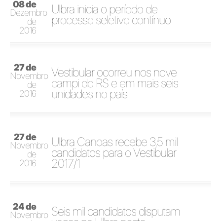
08 de
Ulbra inicia o período de
Dezembro
processo seletivo contínuo
de
2016
27 de
Vestibular ocorreu nos nove
Novembro
campi do RS e em mais seis
de
unidades no país
2016
27 de
Ulbra Canoas recebe 3,5 mil
Novembro
candidatos para o Vestibular
de
2017/1
2016
24 de
Seis mil candidatos disputam
Novembro