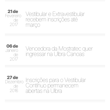
21 de
Vestibular e Extravestibular
Fevereiro
recebem inscrições até
de
março
2017
06 de
Vencedora da Mostratec quer
Janeiro
ingressar na Ulbra Canoas
de
2017
27 de
Inscrições para o Vestibular
Dezembro
Contínuo permanecem
de
abertas na Ulbra
2016