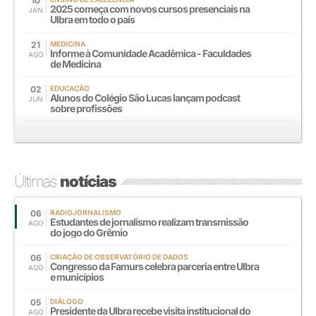
10
2025 começa com novos cursos presenciais na
JAN
Ulbra em todo o país
21
MEDICINA
Informe à Comunidade Acadêmica - Faculdades
AGO
de Medicina
02
EDUCAÇÃO
Alunos do Colégio São Lucas lançam podcast
JUN
sobre profissões
Últimas
notícias
06
RADIOJORNALISMO
Estudantes de jornalismo realizam transmissão
AGO
do jogo do Grêmio
06
CRIAÇÃO DE OBSERVATÓRIO DE DADOS
Congresso da Famurs celebra parceria entre Ulbra
AGO
e municípios
05
DIÁLOGO
Presidente da Ulbra recebe visita institucional do
AGO