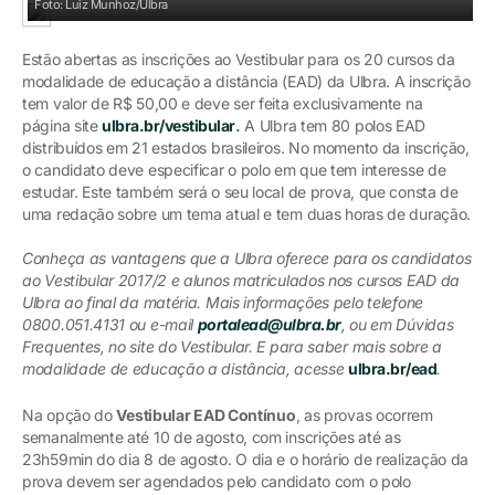
Foto: Luiz Munhoz/Ulbra
Estão abertas as inscrições ao Vestibular para os 20 cursos da
modalidade de educação a distância (EAD) da Ulbra. A inscrição
tem valor de R$ 50,00 e deve ser feita exclusivamente na
página site
ulbra.br/vestibular
.
A Ulbra tem 80 polos EAD
distribuídos em 21 estados brasileiros. No momento da inscrição,
o candidato deve especificar o polo em que tem interesse de
estudar. Este também será o seu local de prova, que consta de
uma redação sobre um tema atual e tem duas horas de duração.
Conheça as vantagens que a Ulbra oferece para os candidatos
ao Vestibular 2017/2 e alunos matriculados nos cursos EAD da
Ulbra ao final da matéria. Mais informações pelo telefone
0800.051.4131 ou e-mail
portalead@ulbra.br
, ou em Dúvidas
Frequentes, no site do Vestibular. E para saber mais sobre a
modalidade de educação a distância, acesse
ulbra.br/ead
.
Na opção do
Vestibular EAD Contínuo
, as provas ocorrem
semanalmente até 10 de agosto, com inscrições até as
23h59min do dia 8 de agosto. O dia e o horário de realização da
prova devem ser agendados pelo candidato com o polo