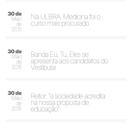
30 de
Na ULBRA, Medicina foi o
Maio
curso mais procurado
de
2015
30 de
Banda Eu, Tu, Eles se
Maio
apresenta aos candidatos do
de
Vestibular
2015
30 de
Reitor: "a sociedade acredita
Maio
na nossa proposta de
de
educação"
2015