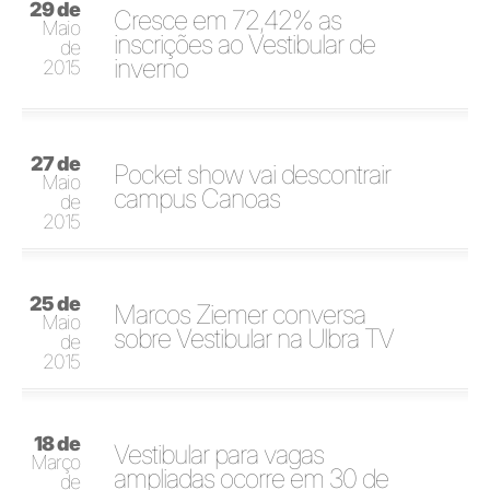
29 de
Cresce em 72,42% as
Maio
inscrições ao Vestibular de
de
inverno
2015
27 de
Pocket show vai descontrair
Maio
campus Canoas
de
2015
25 de
Marcos Ziemer conversa
Maio
sobre Vestibular na Ulbra TV
de
2015
18 de
Vestibular para vagas
Março
ampliadas ocorre em 30 de
de