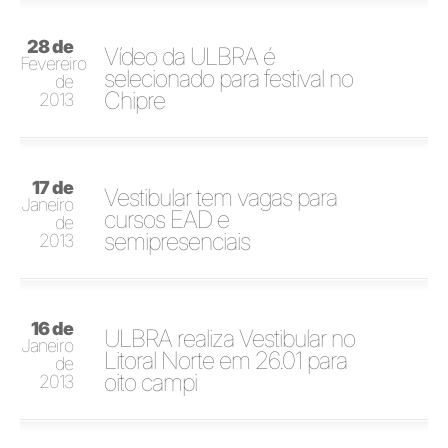
28 de
Vídeo da ULBRA é
Fevereiro
selecionado para festival no
de
Chipre
2013
17 de
Vestibular tem vagas para
Janeiro
cursos EAD e
de
semipresenciais
2013
16 de
ULBRA realiza Vestibular no
Janeiro
Litoral Norte em 26.01 para
de
oito campi
2013