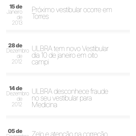
15 de
Próximo vestibular ocorre em
Janeiro
Torres
de
2013
28 de
ULBRA tem novo Vestibular
Dezembro
dia 10 de janeiro em oito
de
campi
2012
14 de
ULBRA desconhece fraude
Dezembro
no seu vestibular para
de
Medicina
2012
05 de
Zelo e atenção na correção