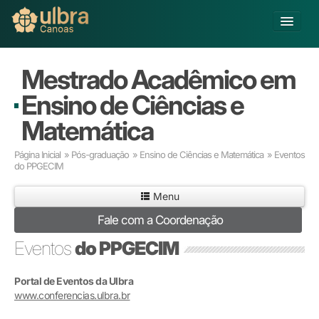
Fechar
Alterar Unidade
Mestrado Acadêmico em
Buscar
Ensino de Ciências e
Já sou Aluno
Matemática
Matricule-se
Página Inicial
»
Pós-graduação
»
Ensino de Ciências e Matemática
» Eventos
do PPGECIM
Educação Básica
Graduação
Menu
Educação a Distância
Fale com a Coordenação
Pós-graduação
Pesquisa
Eventos
do PPGECIM
Extensão
Infraestrutura e Serviços
Portal de Eventos da Ulbra
www.conferencias.ulbra.br
Inovação
Sobre a ULBRA