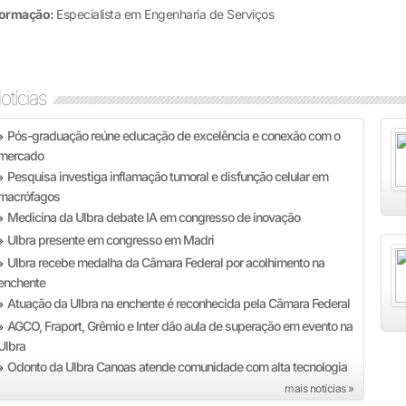
ormação:
Especialista em Engenharia de Serviços
otícias
Pós-graduação reúne educação de excelência e conexão com o
»
mercado
Pesquisa investiga inflamação tumoral e disfunção celular em
»
macrófagos
Medicina da Ulbra debate IA em congresso de inovação
»
Ulbra presente em congresso em Madri
»
Ulbra recebe medalha da Câmara Federal por acolhimento na
»
enchente
Atuação da Ulbra na enchente é reconhecida pela Câmara Federal
»
AGCO, Fraport, Grêmio e Inter dão aula de superação em evento na
»
Ulbra
Odonto da Ulbra Canoas atende comunidade com alta tecnologia
»
mais notícias »