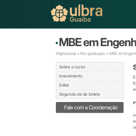
MBE em Engenha
Página Inicial
»
Pós-graduação
» MBE em Engenha
Sobre o curso
Investimento
E
E
Edital
a
Segunda via de boleto
P
Fale com a Coordenação
P
n
e
s