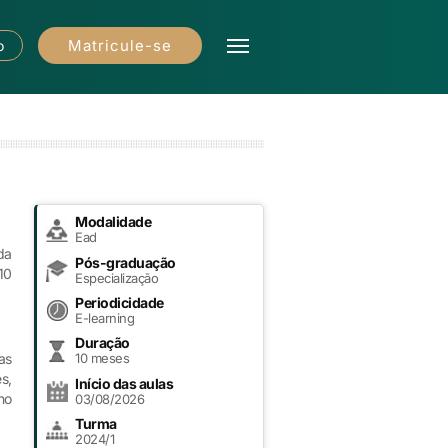
Matricule-se
o
Modalidade
Ead
da
Pós-graduação
10
Especialização
Periodicidade
E-learning
Duração
10 meses
as
s,
Início das aulas
no
03/08/2026
Turma
2024/1