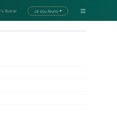
Fale com um consultor
Buscar
Já sou Aluno