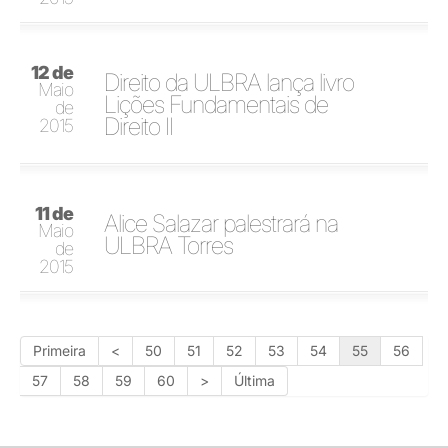
12 de
Direito da ULBRA lança livro
Maio
Lições Fundamentais de
de
Direito II
2015
11 de
Alice Salazar palestrará na
Maio
ULBRA Torres
de
2015
Primeira
<
50
51
52
53
54
55
56
57
58
59
60
>
Última