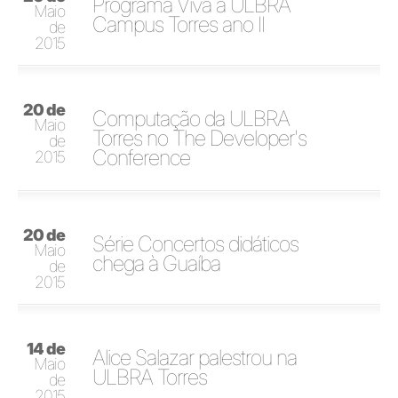
Programa Viva a ULBRA
Maio
Campus Torres ano II
de
2015
20 de
Computação da ULBRA
Maio
Torres no The Developer's
de
Conference
2015
20 de
Série Concertos didáticos
Maio
chega à Guaíba
de
2015
14 de
Alice Salazar palestrou na
Maio
ULBRA Torres
de
2015