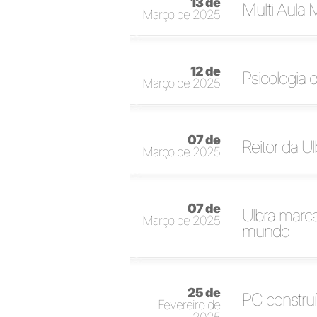
13 de
Multi Aula M
Março de 2025
12 de
Psicologia 
Março de 2025
07 de
Reitor da U
Março de 2025
07 de
Ulbra marca
Março de 2025
mundo
25 de
PC construí
Fevereiro de