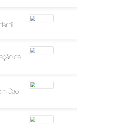
antil
tação da
 em São