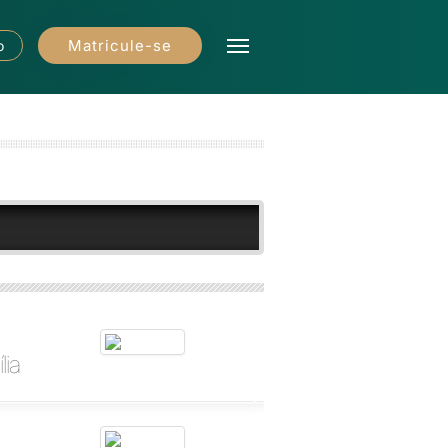
Matricule-se
o
lia