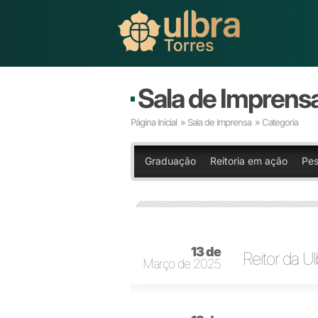
Sala de Imprens
Página Inicial
»
Sala de Imprensa
» Categoria
Graduação
Reitoria em ação
Pes
13 de
Reitor da Ul
Março de 2025