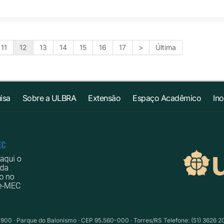
11
12
13
14
15
16
17
>
Última
isa
Sobre a ULBRA
Extensão
Espaço Acadêmico
In
1900 · Parque do Balonismo · CEP 95.560-000 · Torres/RS Telefone: (51) 3626 2