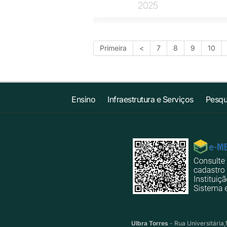
2025
Primeira
<
7
8
9
10
Ensino
Infraestrutura e Serviços
Pesqu
Ulbra Torres
- Rua Universitária,