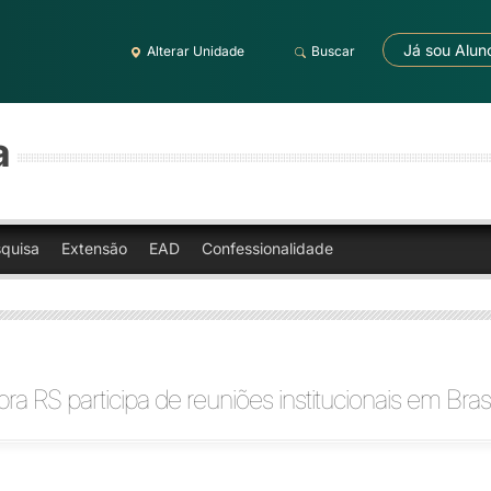
Já sou Alun
Alterar Unidade
Buscar
a
quisa
Extensão
EAD
Confessionalidade
bra RS participa de reuniões institucionais em Brasí