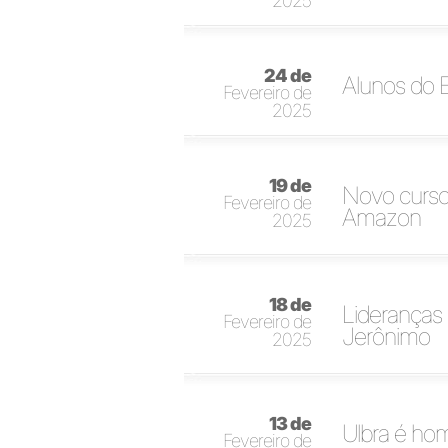
2025
24 de
Alunos do E
Fevereiro de
2025
19 de
Novo curso 
Fevereiro de
Amazon
2025
18 de
Lideranças
Fevereiro de
Jerônimo
2025
13 de
Ulbra é h
Fevereiro de