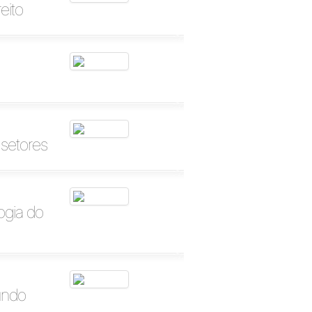
eito
 setores
ogia do
undo