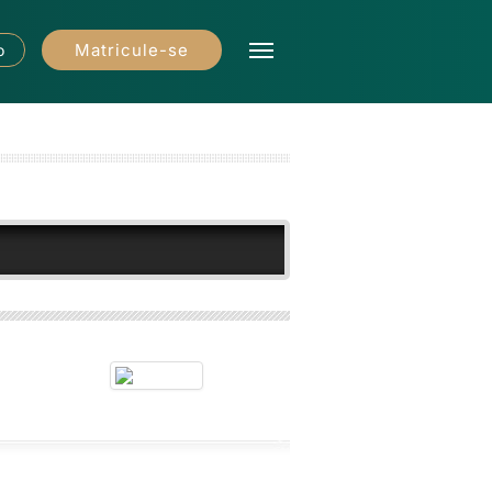
Matricule-se
o