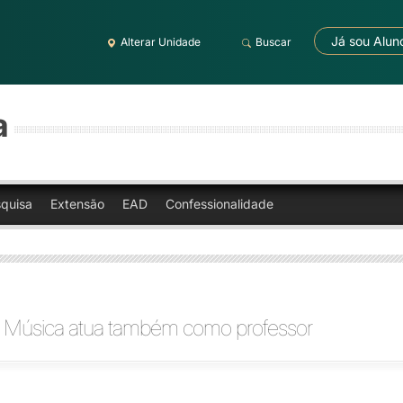
Já sou Alun
Alterar Unidade
Buscar
a
quisa
Extensão
EAD
Confessionalidade
 Música atua também como professor