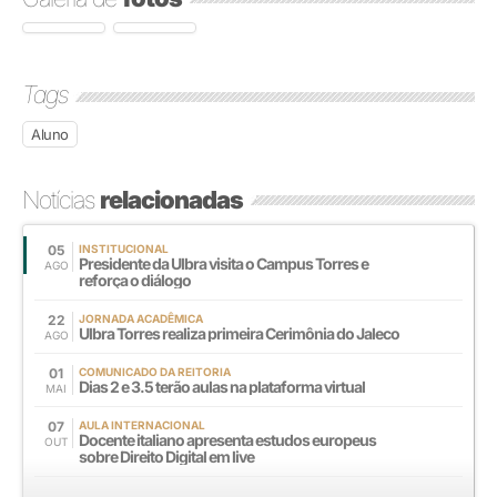
Tags
Aluno
Notícias
relacionadas
05
INSTITUCIONAL
Presidente da Ulbra visita o Campus Torres e
AGO
reforça o diálogo
22
JORNADA ACADÊMICA
Ulbra Torres realiza primeira Cerimônia do Jaleco
AGO
01
COMUNICADO DA REITORIA
Dias 2 e 3.5 terão aulas na plataforma virtual
MAI
07
AULA INTERNACIONAL
Docente italiano apresenta estudos europeus
OUT
sobre Direito Digital em live