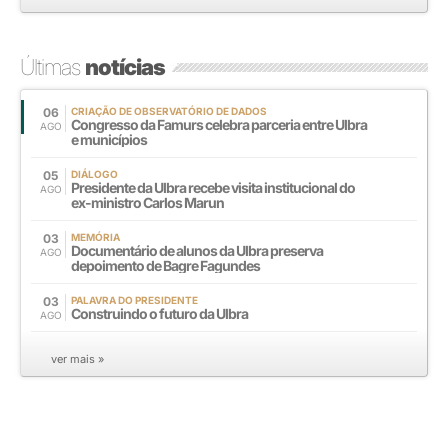
Últimas
notícias
06
CRIAÇÃO DE OBSERVATÓRIO DE DADOS
Congresso da Famurs celebra parceria entre Ulbra
AGO
e municípios
05
DIÁLOGO
Presidente da Ulbra recebe visita institucional do
AGO
ex-ministro Carlos Marun
03
MEMÓRIA
Documentário de alunos da Ulbra preserva
AGO
depoimento de Bagre Fagundes
03
PALAVRA DO PRESIDENTE
Construindo o futuro da Ulbra
AGO
ver mais »