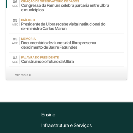
06
CRIAÇÃO DE OBSERVATÓRIO DE DADOS
Congresso da Famurs celebra parceria entre Ulbra
AGO
e municípios
05
DIÁLOGO
Presidente da Ulbra recebe visita institucional do
AGO
ex-ministro Carlos Marun
03
MEMÓRIA
Documentário de alunos da Ulbra preserva
AGO
depoimento de Bagre Fagundes
03
PALAVRA DO PRESIDENTE
Construindo o futuro da Ulbra
AGO
ver mais »
Ensino
Infraestrutura e Serviços