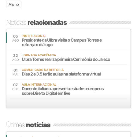
Aluno
Notícias
relacionadas
05
INSTITUCIONAL
Presidente da Ulbra visita o Campus Torres e
AGO
reforça o diálogo
22
JORNADA ACADÊMICA
Ulbra Torres realiza primeira Cerimônia do Jaleco
AGO
01
COMUNICADO DA REITORIA
Dias 2 e 3.5 terão aulas na plataforma virtual
MAI
07
AULA INTERNACIONAL
Docente italiano apresenta estudos europeus
OUT
sobre Direito Digital em live
Últimas
notícias