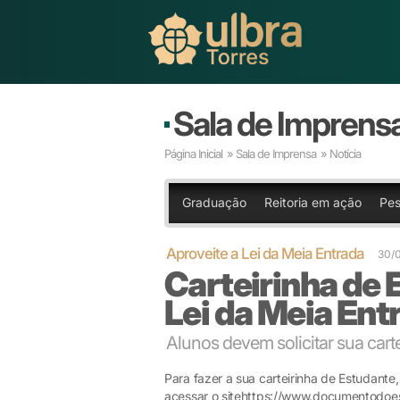
Sala de Imprens
Página Inicial
»
Sala de Imprensa
» Notícia
Graduação
Reitoria em ação
Pes
Aproveite a Lei da Meia Entrada
30/0
Carteirinha de 
Lei da Meia Ent
Alunos devem solicitar sua cart
Para fazer a sua carteirinha de Estudante,
acessar o sitehttps://www.documentodoes