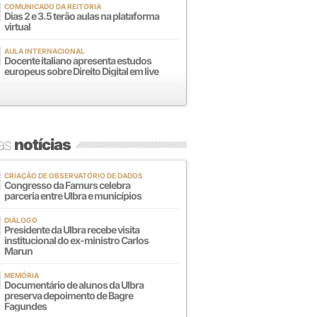
COMUNICADO DA REITORIA
Dias 2 e 3.5 terão aulas na plataforma
virtual
AULA INTERNACIONAL
Docente italiano apresenta estudos
europeus sobre Direito Digital em live
mas
notícias
CRIAÇÃO DE OBSERVATÓRIO DE DADOS
Congresso da Famurs celebra
parceria entre Ulbra e municípios
DIÁLOGO
Presidente da Ulbra recebe visita
institucional do ex-ministro Carlos
Marun
MEMÓRIA
Documentário de alunos da Ulbra
preserva depoimento de Bagre
Fagundes