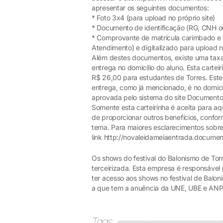
apresentar os seguintes documentos:
* Foto 3x4 (para upload no próprio site)
* Documento de identificação (RG, CNH ou 
* Comprovante de matrícula carimbado e a
Atendimento) e digitalizado para upload no
Além destes documentos, existe uma taxa
entrega no domicílio do aluno. Esta cartei
R$ 26,00 para estudantes de Torres. Este 
entrega, como já mencionado, é no domicí
aprovada pelo sistema do site Documento
Somente esta carteirinha é aceita para a
de proporcionar outros benefícios, confor
tema. Para maiores esclarecimentos sobre
link http://novaleidameiaentrada.docume
Os shows do festival do Balonismo de To
terceirizada. Esta empresa é responsável 
ter acesso aos shows no festival de Balon
a que tem a anuência da UNE, UBE e AN
Tags