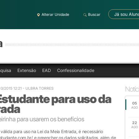
Já sou Alun
Alterar Unidade
Buscar
a
quisa
Extensão
EAD
Confessionalidade
Notíc
3/2015 12:21
- ULBRA TORRES
Estudante para uso da
05
rada
AGO
eirinha para usarem os benefícios
22
AGO
 válida para uso na Lei da Meia Entrada, é necessário
tudante.com.br/ e preencher os dados solicitados, além de