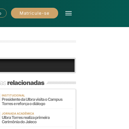
Matricule-se
o
ias
relacionadas
INSTITUCIONAL
Presidente da Ulbra visita o Campus
Torres e reforça o diálogo
JORNADA ACADÊMICA
Ulbra Torres realiza primeira
Cerimônia do Jaleco