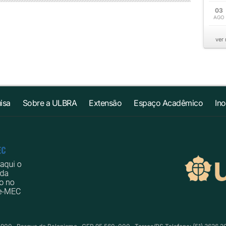
03
AGO
ver
isa
Sobre a ULBRA
Extensão
Espaço Acadêmico
In