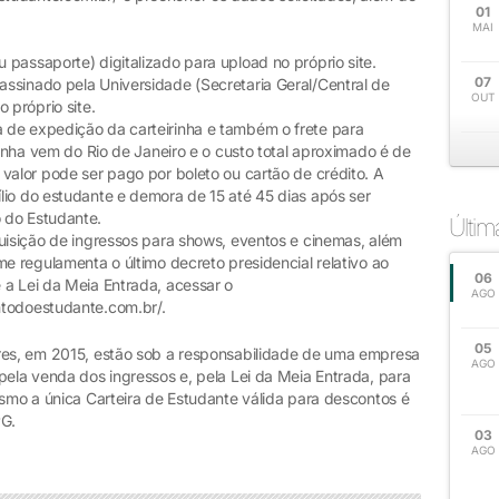
01
MAI
passaporte) digitalizado para upload no próprio site.
07
ssinado pela Universidade (Secretaria Geral/Central de
OUT
 próprio site.
 de expedição da carteirinha e também o frete para
rinha vem do Rio de Janeiro e o custo total aproximado é de
valor pode ser pago por boleto ou cartão de crédito. A
lio do estudante e demora de 15 até 45 dias após ser
 do Estudante.
Últi
quisição de ingressos para shows, eventos e cinemas, além
me regulamenta o último decreto presidencial relativo ao
06
 a Lei da Meia Entrada, acessar o
AGO
ntodoestudante.com.br/.
05
rres, em 2015, estão sob a responsabilidade de uma empresa
AGO
pela venda dos ingressos e, pela Lei da Meia Entrada, para
ismo a única Carteira de Estudante válida para descontos é
PG.
03
AGO