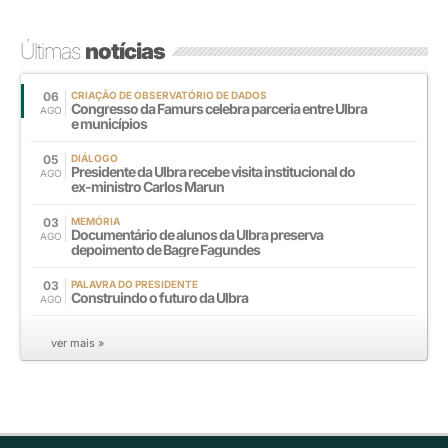
Últimas
notícias
06
CRIAÇÃO DE OBSERVATÓRIO DE DADOS
Congresso da Famurs celebra parceria entre Ulbra
AGO
e municípios
05
DIÁLOGO
Presidente da Ulbra recebe visita institucional do
AGO
ex-ministro Carlos Marun
03
MEMÓRIA
Documentário de alunos da Ulbra preserva
AGO
depoimento de Bagre Fagundes
03
PALAVRA DO PRESIDENTE
Construindo o futuro da Ulbra
AGO
ver mais »