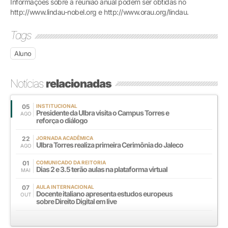
Informações sobre a reunião anual podem ser obtidas no
http://www.lindau-nobel.org e http://www.orau.org/lindau.
Tags
Aluno
Notícias
relacionadas
05
INSTITUCIONAL
Presidente da Ulbra visita o Campus Torres e
AGO
reforça o diálogo
22
JORNADA ACADÊMICA
Ulbra Torres realiza primeira Cerimônia do Jaleco
AGO
01
COMUNICADO DA REITORIA
Dias 2 e 3.5 terão aulas na plataforma virtual
MAI
07
AULA INTERNACIONAL
Docente italiano apresenta estudos europeus
OUT
sobre Direito Digital em live