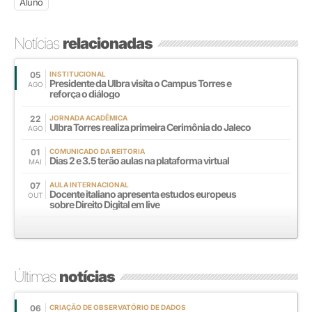
Aluno
Notícias
relacionadas
05
INSTITUCIONAL
Presidente da Ulbra visita o Campus Torres e
AGO
reforça o diálogo
22
JORNADA ACADÊMICA
Ulbra Torres realiza primeira Cerimônia do Jaleco
AGO
01
COMUNICADO DA REITORIA
Dias 2 e 3.5 terão aulas na plataforma virtual
MAI
07
AULA INTERNACIONAL
Docente italiano apresenta estudos europeus
OUT
sobre Direito Digital em live
Últimas
notícias
06
CRIAÇÃO DE OBSERVATÓRIO DE DADOS