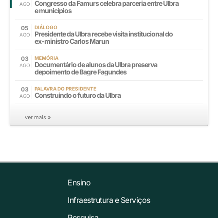
Congresso da Famurs celebra parceria entre Ulbra
AGO
e municípios
05
DIÁLOGO
Presidente da Ulbra recebe visita institucional do
AGO
ex-ministro Carlos Marun
03
MEMÓRIA
Documentário de alunos da Ulbra preserva
AGO
depoimento de Bagre Fagundes
03
PALAVRA DO PRESIDENTE
Construindo o futuro da Ulbra
AGO
ver mais »
Ensino
Infraestrutura e Serviços
Pesquisa