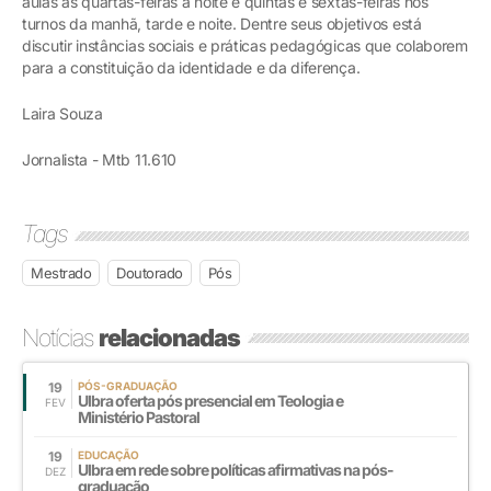
aulas às quartas-feiras à noite e quintas e sextas-feiras nos
turnos da manhã, tarde e noite. Dentre seus objetivos está
discutir instâncias sociais e práticas pedagógicas que colaborem
para a constituição da identidade e da diferença.
Laira Souza
Jornalista - Mtb 11.610
Tags
Mestrado
Doutorado
Pós
Notícias
relacionadas
19
PÓS-GRADUAÇÃO
Ulbra oferta pós presencial em Teologia e
FEV
Ministério Pastoral
19
EDUCAÇÃO
Ulbra em rede sobre políticas afirmativas na pós-
DEZ
graduação