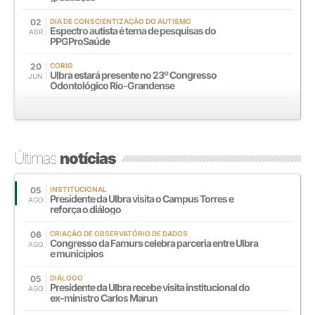
02
DIA DE CONSCIENTIZAÇÃO DO AUTISMO
Espectro autista é tema de pesquisas do
ABR
PPGProSaúde
20
CORIG
Ulbra estará presente no 23º Congresso
JUN
Odontológico Rio-Grandense
Últimas
notícias
05
INSTITUCIONAL
Presidente da Ulbra visita o Campus Torres e
AGO
reforça o diálogo
06
CRIAÇÃO DE OBSERVATÓRIO DE DADOS
Congresso da Famurs celebra parceria entre Ulbra
AGO
e municípios
05
DIÁLOGO
Presidente da Ulbra recebe visita institucional do
AGO
ex-ministro Carlos Marun