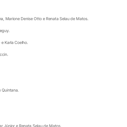
, Marione Denise Otto e Renata Selau de Matos.
eguy.
 Karla Coelho.
cin.
 Quintana.
.
 Júnior e Renata Selau de Matos.