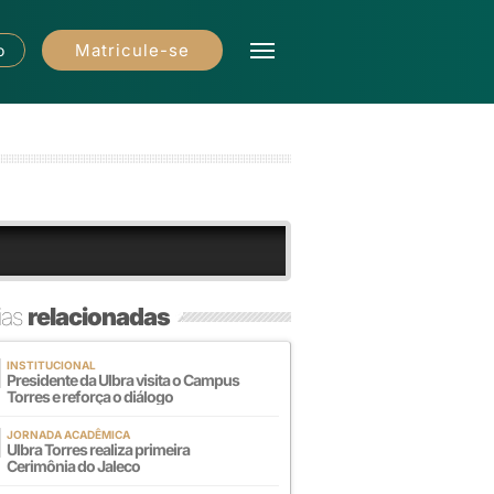
Matricule-se
o
ias
relacionadas
INSTITUCIONAL
Presidente da Ulbra visita o Campus
Torres e reforça o diálogo
JORNADA ACADÊMICA
Ulbra Torres realiza primeira
Cerimônia do Jaleco