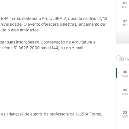
01
MAI
BRA Torres realizará o Arq.ULBRA V, durante os dias 12, 13
07
iversidade. O evento oferecerá palestras, lançamento de
OUT
m de outras atividades.
izar suas inscrições na Coordenação de Arquitetura e
elefone 51 3626 2000 ramal 144, ou do e-mail
Últi
06
AGO
05
AGO
03
as crianças? de autoria da professora da ULBRA Torres,
AGO