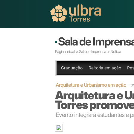
Sala de Imprens
Página Inicial
»
Sala de Imprensa
» Notícia
Graduação
Reitoria em ação
Pes
Arquitetura e Urbanismo em ação
0
Arquitetura e 
Torres promov
Evento integrará estudantes e p