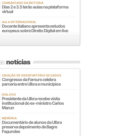
COMUNICADO DA REITORIA
Dias 2 e 3.5 terão aulas na plataforma
virtual
AULA INTERNACIONAL
Docente italiano apresenta estudos
europeus sobre Direito Digital em live
mas
notícias
CRIAÇÃO DE OBSERVATÓRIO DE DADOS
Congresso da Famurs celebra
parceria entre Ulbra e municípios
DIÁLOGO
Presidente da Ulbra recebe visita
institucional do ex-ministro Carlos
Marun
MEMÓRIA
Documentário de alunos da Ulbra
preserva depoimento de Bagre
Fagundes