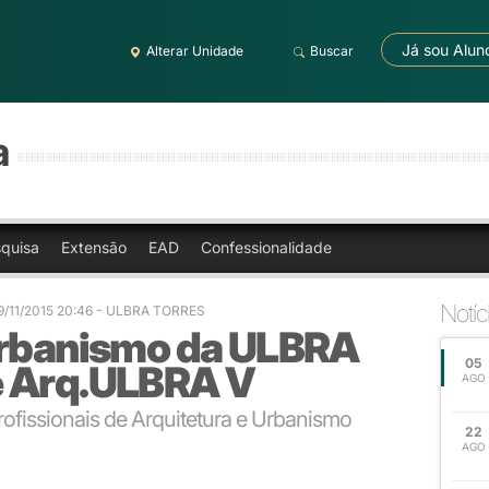
Já sou Alun
Alterar Unidade
Buscar
a
quisa
Extensão
EAD
Confessionalidade
Notíc
9/11/2015 20:46
- ULBRA TORRES
Urbanismo da ULBRA
05
e Arq.ULBRA V
AGO
rofissionais de Arquitetura e Urbanismo
22
AGO