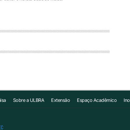
isa
Sobre a ULBRA
Extensão
Espaço Acadêmico
In