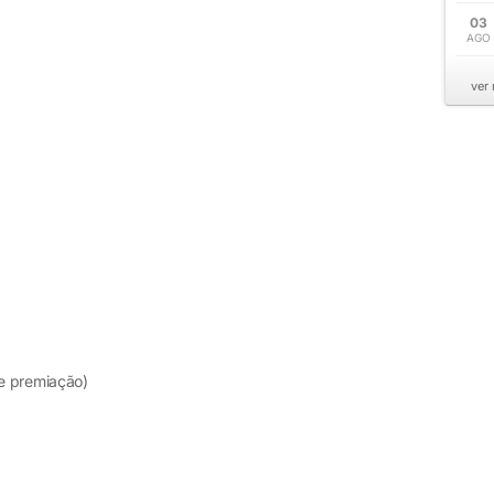
03
AGO
ver
e premiação)