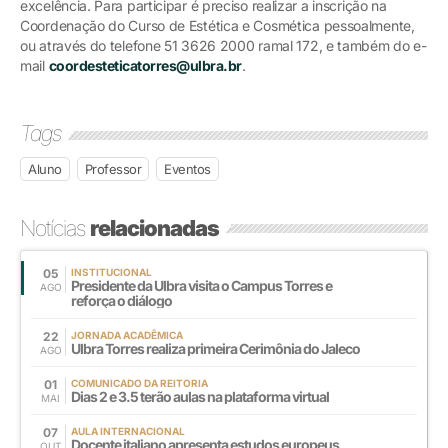
excelência. Para participar é preciso realizar a inscrição na
Coordenação do Curso de Estética e Cosmética pessoalmente,
ou através do telefone 51 3626 2000 ramal 172, e também do e-
mail
coordesteticatorres@ulbra.br
.
Tags
Aluno
Professor
Eventos
Notícias
relacionadas
05
INSTITUCIONAL
Presidente da Ulbra visita o Campus Torres e
AGO
reforça o diálogo
22
JORNADA ACADÊMICA
Ulbra Torres realiza primeira Cerimônia do Jaleco
AGO
01
COMUNICADO DA REITORIA
Dias 2 e 3.5 terão aulas na plataforma virtual
MAI
07
AULA INTERNACIONAL
Docente italiano apresenta estudos europeus
OUT