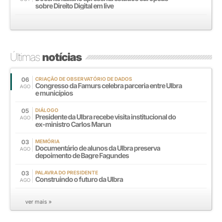
sobre Direito Digital em live
Últimas
notícias
06
CRIAÇÃO DE OBSERVATÓRIO DE DADOS
Congresso da Famurs celebra parceria entre Ulbra
AGO
e municípios
05
DIÁLOGO
Presidente da Ulbra recebe visita institucional do
AGO
ex-ministro Carlos Marun
03
MEMÓRIA
Documentário de alunos da Ulbra preserva
AGO
depoimento de Bagre Fagundes
03
PALAVRA DO PRESIDENTE
Construindo o futuro da Ulbra
AGO
ver mais »