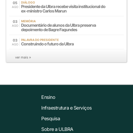
05
DIÁLOGO
Presidente da Ulbra recebe visita institucional do
AGO
ex-ministro Carlos Marun
03
MEMÓRIA
Documentário de alunos da Ulbra preserva
AGO
depoimento de Bagre Fagundes
03
PALAVRA DO PRESIDENTE
Construindo o futuro da Ulbra
AGO
ver mais »
Ensino
Infraestrutura e Serviços
Pesquisa
Sobre a ULBRA