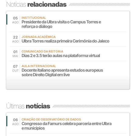
Notícias
relacionadas
05
INSTITUCIONAL
Presidente da Ulbra visita o Campus Torres e
AGO
reforça o diálogo
22
JORNADA ACADÊMICA
Ulbra Torres realiza primeira Cerimônia do Jaleco
AGO
01
COMUNICADO DA REITORIA
Dias 2 e 3.5 terão aulas na plataforma virtual
MAI
07
AULA INTERNACIONAL
Docente italiano apresenta estudos europeus
OUT
sobre Direito Digital em live
Últimas
notícias
06
CRIAÇÃO DE OBSERVATÓRIO DE DADOS
Congresso da Famurs celebra parceria entre Ulbra
AGO
e municípios