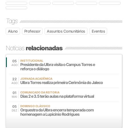
Tags
Aluno
Professor
Assuntos Comunitários
Eventos
Notícias
relacionadas
05
INSTITUCIONAL
Presidente da Ulbra visita o Campus Torres e
AGO
reforça o diálogo
22
JORNADA ACADÊMICA
Ulbra Torres realiza primeira Cerimônia do Jaleco
AGO
01
COMUNICADO DA REITORIA
Dias 2 e 3.5 terão aulas na plataforma virtual
MAI
05
DOMINGO CLÁSSICO
Orquestra da Ulbra encerra temporada com
DEZ
homenagem a Lupicínio Rodrigues