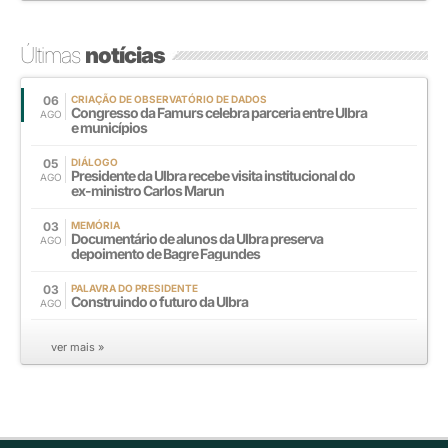
Últimas
notícias
06
CRIAÇÃO DE OBSERVATÓRIO DE DADOS
Congresso da Famurs celebra parceria entre Ulbra
AGO
e municípios
05
DIÁLOGO
Presidente da Ulbra recebe visita institucional do
AGO
ex-ministro Carlos Marun
03
MEMÓRIA
Documentário de alunos da Ulbra preserva
AGO
depoimento de Bagre Fagundes
03
PALAVRA DO PRESIDENTE
Construindo o futuro da Ulbra
AGO
ver mais »