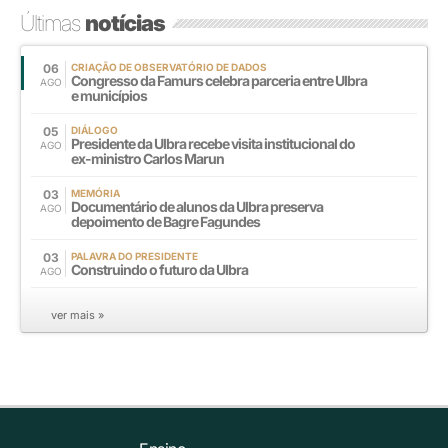
Últimas
notícias
06
CRIAÇÃO DE OBSERVATÓRIO DE DADOS
Congresso da Famurs celebra parceria entre Ulbra
AGO
e municípios
05
DIÁLOGO
Presidente da Ulbra recebe visita institucional do
AGO
ex-ministro Carlos Marun
03
MEMÓRIA
Documentário de alunos da Ulbra preserva
AGO
depoimento de Bagre Fagundes
03
PALAVRA DO PRESIDENTE
Construindo o futuro da Ulbra
AGO
ver mais »