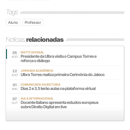
Tags
Aluno
Professor
Notícias
relacionadas
05
INSTITUCIONAL
Presidente da Ulbra visita o Campus Torres e
AGO
reforça o diálogo
22
JORNADA ACADÊMICA
Ulbra Torres realiza primeira Cerimônia do Jaleco
AGO
01
COMUNICADO DA REITORIA
Dias 2 e 3.5 terão aulas na plataforma virtual
MAI
07
AULA INTERNACIONAL
Docente italiano apresenta estudos europeus
OUT
sobre Direito Digital em live