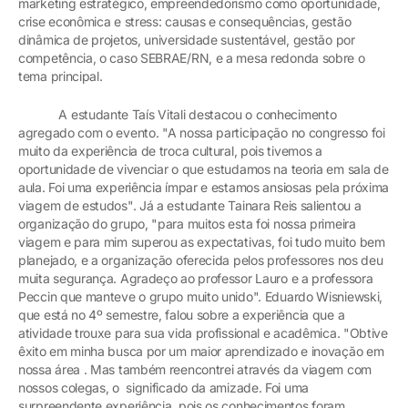
marketing estratégico, empreendedorismo como oportunidade,
crise econômica e stress: causas e consequências, gestão
dinâmica de projetos, universidade sustentável, gestão por
competência, o caso SEBRAE/RN, e a mesa redonda sobre o
tema principal.
A estudante Taís Vitali destacou o conhecimento
agregado com o evento. "A nossa participação no congresso foi
muito da experiência de troca cultural, pois tivemos a
oportunidade de vivenciar o que estudamos na teoria em sala de
aula. Foi uma experiência ímpar e estamos ansiosas pela próxima
viagem de estudos". Já a estudante Tainara Reis salientou a
organização do grupo, "para muitos esta foi nossa primeira
viagem e para mim superou as expectativas, foi tudo muito bem
planejado, e a organização oferecida pelos professores nos deu
muita segurança. Agradeço ao professor Lauro e a professora
Peccin que manteve o grupo muito unido". Eduardo Wisniewski,
que está no 4º semestre, falou sobre a experiência que a
atividade trouxe para sua vida profissional e acadêmica. "Obtive
êxito em minha busca por um maior aprendizado e inovação em
nossa área . Mas também reencontrei através da viagem com
nossos colegas, o significado da amizade. Foi uma
surpreendente experiência, pois os conhecimentos foram