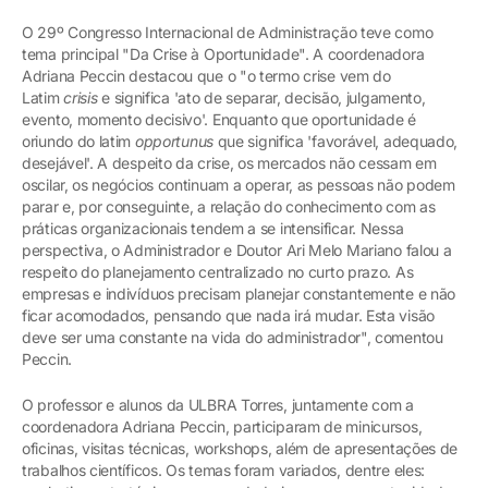
O 29º Congresso Internacional de Administração teve como
tema principal "Da Crise à Oportunidade". A coordenadora
Adriana Peccin destacou que o "o termo crise vem do
Latim
crisis
e significa 'ato de separar, decisão, julgamento,
evento, momento decisivo'. Enquanto que oportunidade é
oriundo do latim
opportunus
que significa 'favorável, adequado,
desejável'. A despeito da crise, os mercados não cessam em
oscilar, os negócios continuam a operar, as pessoas não podem
parar e, por conseguinte, a relação do conhecimento com as
práticas organizacionais tendem a se intensificar. Nessa
perspectiva, o Administrador e Doutor Ari Melo Mariano falou a
respeito do planejamento centralizado no curto prazo. As
empresas e indivíduos precisam planejar constantemente e não
ficar acomodados, pensando que nada irá mudar. Esta visão
deve ser uma constante na vida do administrador", comentou
Peccin.
O professor e alunos da ULBRA Torres, juntamente com a
coordenadora Adriana Peccin, participaram de minicursos,
oficinas, visitas técnicas, workshops, além de apresentações de
trabalhos científicos. Os temas foram variados, dentre eles: