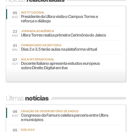
05
INSTITUCIONAL
Presidente da Ulbra visita o Campus Torres e
AGO
reforça o diálogo
22
JORNADA ACADÊMICA
Ulbra Torres realiza primeira Cerimônia do Jaleco
AGO
01
COMUNICADO DA REITORIA
Dias 2 e 3.5 terão aulas na plataforma virtual
MAI
07
AULA INTERNACIONAL
Docente italiano apresenta estudos europeus
OUT
sobre Direito Digital em live
Últimas
notícias
06
CRIAÇÃO DE OBSERVATÓRIO DE DADOS
Congresso da Famurs celebra parceria entre Ulbra
AGO
e municípios
05
DIÁLOGO