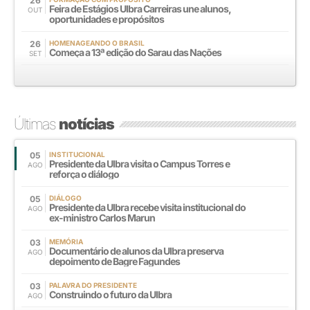
26
Feira de Estágios Ulbra Carreiras une alunos,
OUT
oportunidades e propósitos
26
HOMENAGEANDO O BRASIL
Começa a 13ª edição do Sarau das Nações
SET
Últimas
notícias
05
INSTITUCIONAL
Presidente da Ulbra visita o Campus Torres e
AGO
reforça o diálogo
05
DIÁLOGO
Presidente da Ulbra recebe visita institucional do
AGO
ex-ministro Carlos Marun
03
MEMÓRIA
Documentário de alunos da Ulbra preserva
AGO
depoimento de Bagre Fagundes
03
PALAVRA DO PRESIDENTE
Construindo o futuro da Ulbra
AGO