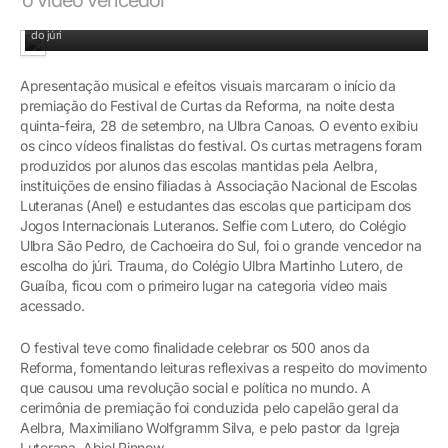
Colégio Ulbra São Pedro, de Cachoeira do Sul, foi o grande vencedor na escolha
do júri
Apresentação musical e efeitos visuais marcaram o início da
premiação do Festival de Curtas da Reforma, na noite desta
quinta-feira, 28 de setembro, na Ulbra Canoas. O evento exibiu
os cinco vídeos finalistas do festival. Os curtas metragens foram
produzidos por alunos das escolas mantidas pela Aelbra,
instituições de ensino filiadas à Associação Nacional de Escolas
Luteranas (Anel) e estudantes das escolas que participam dos
Jogos Internacionais Luteranos. Selfie com Lutero, do Colégio
Ulbra São Pedro, de Cachoeira do Sul, foi o grande vencedor na
escolha do júri. Trauma, do Colégio Ulbra Martinho Lutero, de
Guaíba, ficou com o primeiro lugar na categoria vídeo mais
acessado.
O festival teve como finalidade celebrar os 500 anos da
Reforma, fomentando leituras reflexivas a respeito do movimento
que causou uma revolução social e política no mundo. A
cerimônia de premiação foi conduzida pelo capelão geral da
Aelbra, Maximiliano Wolfgramm Silva, e pelo pastor da Igreja
Luterana, Abiel Pinnow.