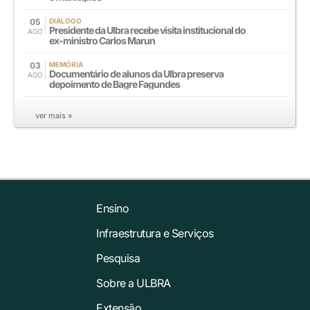
05
DIÁLOGO
Presidente da Ulbra recebe visita institucional do
AGO
ex-ministro Carlos Marun
03
MEMÓRIA
Documentário de alunos da Ulbra preserva
AGO
depoimento de Bagre Fagundes
ver mais »
Ensino
Infraestrutura e Serviços
Pesquisa
Sobre a ULBRA
Extensão