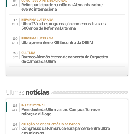
09
CONGRESSO INTERNACIONAL
Reitor participa de reunião na Alemanha sobre
AGO
evento internacional
17
REFORMA LUTERANA
Ulbra TV exibe programação comemorativa aos
OUT
500 anos da Reforma Luterana
09
REFORMA LUTERANA
Ulbra presente no XIII Encontro da OBEM
OUT
26
CULTURA
Barroco Alemão é tema de concerto da Orquestra
SET
de Câmara da Ulbra
Últimas
notícias
05
INSTITUCIONAL
Presidente da Ulbra visita o Campus Torres e
AGO
reforça o diálogo
06
CRIAÇÃO DE OBSERVATÓRIO DE DADOS
Congresso da Famurs celebra parceria entre Ulbra
AGO
e municípios