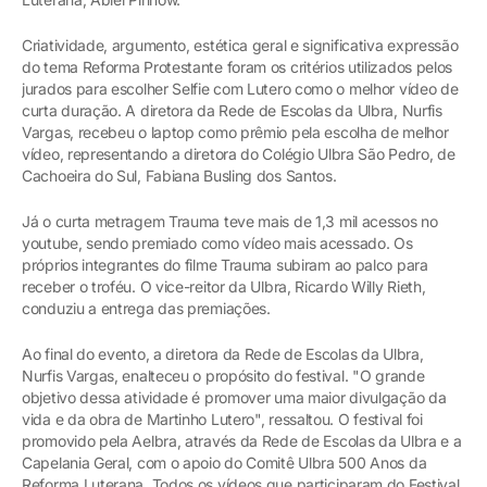
Criatividade, argumento, estética geral e significativa expressão
do tema Reforma Protestante foram os critérios utilizados pelos
jurados para escolher Selfie com Lutero como o melhor vídeo de
curta duração. A diretora da Rede de Escolas da Ulbra, Nurfis
Vargas, recebeu o laptop como prêmio pela escolha de melhor
vídeo, representando a diretora do Colégio Ulbra São Pedro, de
Cachoeira do Sul, Fabiana Busling dos Santos.
Já o curta metragem Trauma teve mais de 1,3 mil acessos no
youtube, sendo premiado como vídeo mais acessado. Os
próprios integrantes do filme Trauma subiram ao palco para
receber o troféu. O vice-reitor da Ulbra, Ricardo Willy Rieth,
conduziu a entrega das premiações.
Ao final do evento, a diretora da Rede de Escolas da Ulbra,
Nurfis Vargas, enalteceu o propósito do festival. "O grande
objetivo dessa atividade é promover uma maior divulgação da
vida e da obra de Martinho Lutero", ressaltou. O festival foi
promovido pela Aelbra, através da Rede de Escolas da Ulbra e a
Capelania Geral, com o apoio do Comitê Ulbra 500 Anos da
Reforma Luterana. Todos os vídeos que participaram do Festival