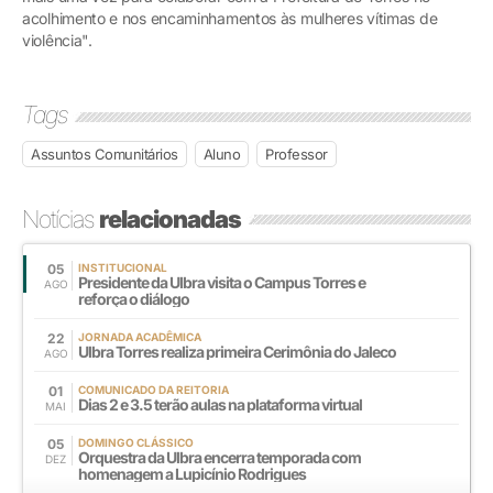
acolhimento e nos encaminhamentos às mulheres vítimas de
violência".
Tags
Assuntos Comunitários
Aluno
Professor
Notícias
relacionadas
05
INSTITUCIONAL
Presidente da Ulbra visita o Campus Torres e
AGO
reforça o diálogo
22
JORNADA ACADÊMICA
Ulbra Torres realiza primeira Cerimônia do Jaleco
AGO
01
COMUNICADO DA REITORIA
Dias 2 e 3.5 terão aulas na plataforma virtual
MAI
05
DOMINGO CLÁSSICO
Orquestra da Ulbra encerra temporada com
DEZ
homenagem a Lupicínio Rodrigues