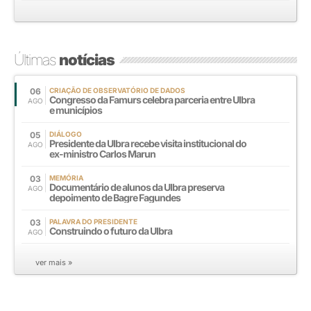
Últimas
notícias
06
CRIAÇÃO DE OBSERVATÓRIO DE DADOS
Congresso da Famurs celebra parceria entre Ulbra
AGO
e municípios
05
DIÁLOGO
Presidente da Ulbra recebe visita institucional do
AGO
ex-ministro Carlos Marun
03
MEMÓRIA
Documentário de alunos da Ulbra preserva
AGO
depoimento de Bagre Fagundes
03
PALAVRA DO PRESIDENTE
Construindo o futuro da Ulbra
AGO
ver mais »