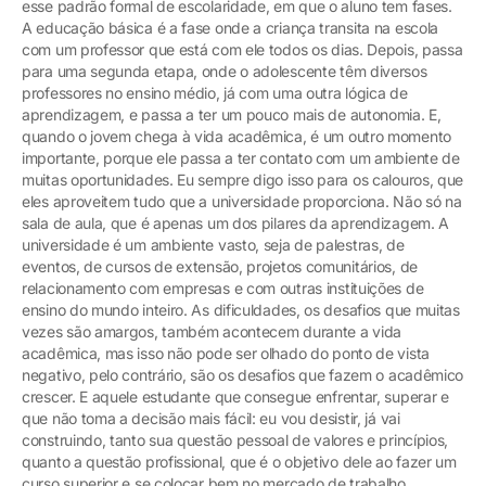
esse padrão formal de escolaridade, em que o aluno tem fases.
A educação básica é a fase onde a criança transita na escola
com um professor que está com ele todos os dias. Depois, passa
para uma segunda etapa, onde o adolescente têm diversos
professores no ensino médio, já com uma outra lógica de
aprendizagem, e passa a ter um pouco mais de autonomia. E,
quando o jovem chega à vida acadêmica, é um outro momento
importante, porque ele passa a ter contato com um ambiente de
muitas oportunidades. Eu sempre digo isso para os calouros, que
eles aproveitem tudo que a universidade proporciona. Não só na
sala de aula, que é apenas um dos pilares da aprendizagem. A
universidade é um ambiente vasto, seja de palestras, de
eventos, de cursos de extensão, projetos comunitários, de
relacionamento com empresas e com outras instituições de
ensino do mundo inteiro. As dificuldades, os desafios que muitas
vezes são amargos, também acontecem durante a vida
acadêmica, mas isso não pode ser olhado do ponto de vista
negativo, pelo contrário, são os desafios que fazem o acadêmico
crescer. E aquele estudante que consegue enfrentar, superar e
que não toma a decisão mais fácil: eu vou desistir, já vai
construindo, tanto sua questão pessoal de valores e princípios,
quanto a questão profissional, que é o objetivo dele ao fazer um
curso superior e se colocar bem no mercado de trabalho.