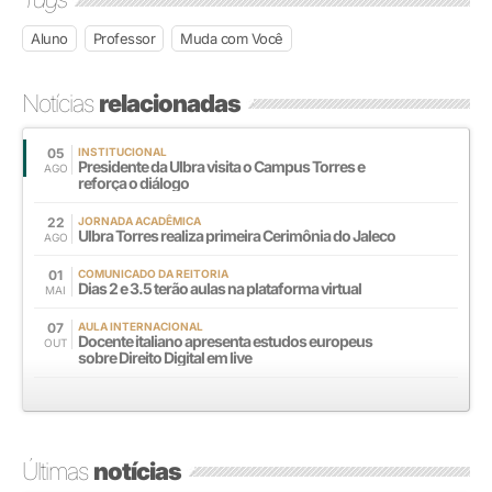
Aluno
Professor
Muda com Você
Notícias
relacionadas
05
INSTITUCIONAL
Presidente da Ulbra visita o Campus Torres e
AGO
reforça o diálogo
22
JORNADA ACADÊMICA
Ulbra Torres realiza primeira Cerimônia do Jaleco
AGO
01
COMUNICADO DA REITORIA
Dias 2 e 3.5 terão aulas na plataforma virtual
MAI
07
AULA INTERNACIONAL
Docente italiano apresenta estudos europeus
OUT
sobre Direito Digital em live
Últimas
notícias