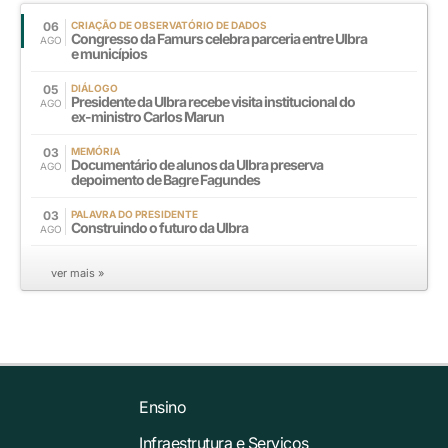
06
CRIAÇÃO DE OBSERVATÓRIO DE DADOS
Congresso da Famurs celebra parceria entre Ulbra
AGO
e municípios
05
DIÁLOGO
Presidente da Ulbra recebe visita institucional do
AGO
ex-ministro Carlos Marun
03
MEMÓRIA
Documentário de alunos da Ulbra preserva
AGO
depoimento de Bagre Fagundes
03
PALAVRA DO PRESIDENTE
Construindo o futuro da Ulbra
AGO
ver mais »
Ensino
Infraestrutura e Serviços