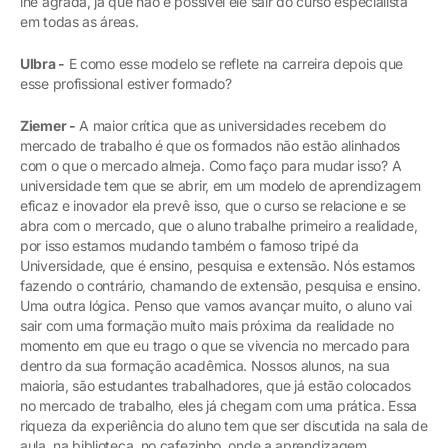
lhe agrada, já que não é possível ele sair do curso especialista
em todas as áreas.
Ulbra -
E como esse modelo se reflete na carreira depois que
esse profissional estiver formado?
Ziemer -
A maior crítica que as universidades recebem do
mercado de trabalho é que os formados não estão alinhados
com o que o mercado almeja. Como faço para mudar isso? A
universidade tem que se abrir, em um modelo de aprendizagem
eficaz e inovador ela prevê isso, que o curso se relacione e se
abra com o mercado, que o aluno trabalhe primeiro a realidade,
por isso estamos mudando também o famoso tripé da
Universidade, que é ensino, pesquisa e extensão. Nós estamos
fazendo o contrário, chamando de extensão, pesquisa e ensino.
Uma outra lógica. Penso que vamos avançar muito, o aluno vai
sair com uma formação muito mais próxima da realidade no
momento em que eu trago o que se vivencia no mercado para
dentro da sua formação acadêmica. Nossos alunos, na sua
maioria, são estudantes trabalhadores, que já estão colocados
no mercado de trabalho, eles já chegam com uma prática. Essa
riqueza da experiência do aluno tem que ser discutida na sala de
aula, na biblioteca, no cafezinho, onde a aprendizagem