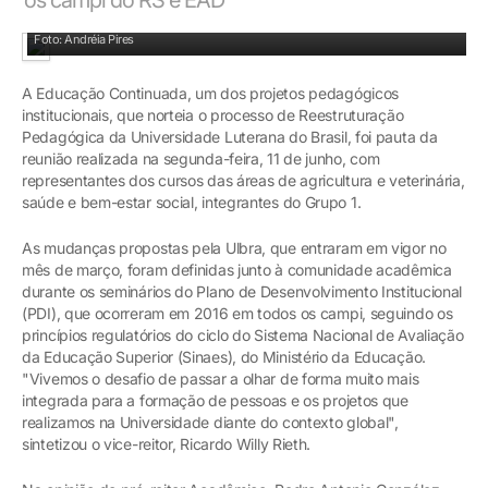
Pró-reitor Acadêmico, Pedro Antonio González Hernández em sua fala, no dia 11
Foto: Andréia Pires
A Educação Continuada, um dos projetos pedagógicos
institucionais, que norteia o processo de Reestruturação
Pedagógica da Universidade Luterana do Brasil, foi pauta da
reunião realizada na segunda-feira, 11 de junho, com
representantes dos cursos das áreas de agricultura e veterinária,
saúde e bem-estar social, integrantes do Grupo 1.
As mudanças propostas pela Ulbra, que entraram em vigor no
mês de março, foram definidas junto à comunidade acadêmica
durante os seminários do Plano de Desenvolvimento Institucional
(PDI), que ocorreram em 2016 em todos os campi, seguindo os
princípios regulatórios do ciclo do Sistema Nacional de Avaliação
da Educação Superior (Sinaes), do Ministério da Educação.
"Vivemos o desafio de passar a olhar de forma muito mais
integrada para a formação de pessoas e os projetos que
realizamos na Universidade diante do contexto global",
sintetizou o vice-reitor, Ricardo Willy Rieth.