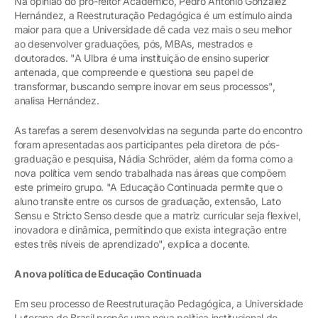
Na opinião do pró-reitor Acadêmico, Pedro Antonio González
Hernández, a Reestruturação Pedagógica é um estímulo ainda
maior para que a Universidade dê cada vez mais o seu melhor
ao desenvolver graduações, pós, MBAs, mestrados e
doutorados. "A Ulbra é uma instituição de ensino superior
antenada, que compreende e questiona seu papel de
transformar, buscando sempre inovar em seus processos",
analisa Hernández.
As tarefas a serem desenvolvidas na segunda parte do encontro
foram apresentadas aos participantes pela diretora de pós-
graduação e pesquisa, Nádia Schröder, além da forma como a
nova política vem sendo trabalhada nas áreas que compõem
este primeiro grupo. "A Educação Continuada permite que o
aluno transite entre os cursos de graduação, extensão, Lato
Sensu e Stricto Senso desde que a matriz curricular seja flexível,
inovadora e dinâmica, permitindo que exista integração entre
estes três níveis de aprendizado", explica a docente.
A nova política de Educação Continuada
Em seu processo de Reestruturação Pedagógica, a Universidade
Luterana do Brasil propôs uma nova política institucional de