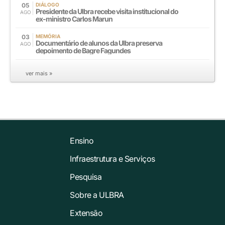
05
DIÁLOGO
Presidente da Ulbra recebe visita institucional do
AGO
ex-ministro Carlos Marun
03
MEMÓRIA
Documentário de alunos da Ulbra preserva
AGO
depoimento de Bagre Fagundes
ver mais »
Ensino
Infraestrutura e Serviços
Pesquisa
Sobre a ULBRA
Extensão