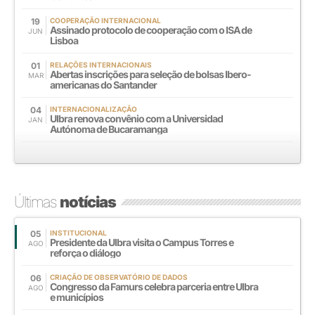
19
COOPERAÇÃO INTERNACIONAL
Assinado protocolo de cooperação com o ISA de
JUN
Lisboa
01
RELAÇÕES INTERNACIONAIS
Abertas inscrições para seleção de bolsas Ibero-
MAR
americanas do Santander
04
INTERNACIONALIZAÇÃO
Ulbra renova convênio com a Universidad
JAN
Autónoma de Bucaramanga
Últimas
notícias
05
INSTITUCIONAL
Presidente da Ulbra visita o Campus Torres e
AGO
reforça o diálogo
06
CRIAÇÃO DE OBSERVATÓRIO DE DADOS
Congresso da Famurs celebra parceria entre Ulbra
AGO
e municípios