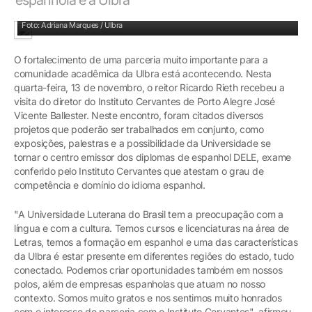
Projetos como exposições e palestras fizeram parte da pauta do encontro
Foto: Adriana Marques / Ulbra
O fortalecimento de uma parceria muito importante para a
comunidade acadêmica da Ulbra está acontecendo. Nesta
quarta-feira, 13 de novembro, o reitor Ricardo Rieth recebeu a
visita do diretor do Instituto Cervantes de Porto Alegre José
Vicente Ballester. Neste encontro, foram citados diversos
projetos que poderão ser trabalhados em conjunto, como
exposições, palestras e a possibilidade da Universidade se
tornar o centro emissor dos diplomas de espanhol DELE, exame
conferido pelo Instituto Cervantes que atestam o grau de
competência e domínio do idioma espanhol.
"A Universidade Luterana do Brasil tem a preocupação com a
língua e com a cultura. Temos cursos e licenciaturas na área de
Letras, temos a formação em espanhol e uma das características
da Ulbra é estar presente em diferentes regiões do estado, tudo
conectado. Podemos criar oportunidades também em nossos
polos, além de empresas espanholas que atuam no nosso
contexto. Somos muito gratos e nos sentimos muito honrados
com o interesse de parceria com o Instituto Cervantes", afirmou