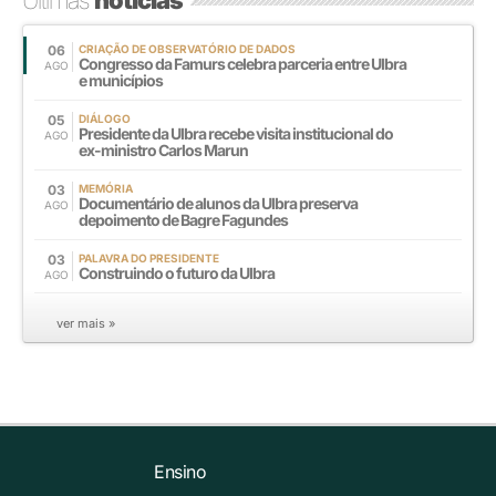
06
CRIAÇÃO DE OBSERVATÓRIO DE DADOS
Congresso da Famurs celebra parceria entre Ulbra
AGO
e municípios
05
DIÁLOGO
Presidente da Ulbra recebe visita institucional do
AGO
ex-ministro Carlos Marun
03
MEMÓRIA
Documentário de alunos da Ulbra preserva
AGO
depoimento de Bagre Fagundes
03
PALAVRA DO PRESIDENTE
Construindo o futuro da Ulbra
AGO
ver mais »
Ensino