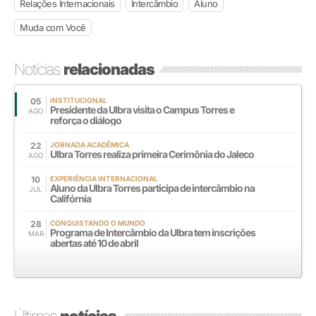
Relações Internacionais
Intercâmbio
Aluno
Muda com Você
Notícias
relacionadas
05
INSTITUCIONAL
Presidente da Ulbra visita o Campus Torres e
AGO
reforça o diálogo
22
JORNADA ACADÊMICA
Ulbra Torres realiza primeira Cerimônia do Jaleco
AGO
10
EXPERIÊNCIA INTERNACIONAL
Aluno da Ulbra Torres participa de intercâmbio na
JUL
Califórnia
28
CONQUISTANDO O MUNDO
Programa de Intercâmbio da Ulbra tem inscrições
MAR
abertas até 10 de abril
Últimas
notícias